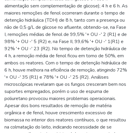
alimentação sem complementação de glicose); 4 h e 6 h. As
maiores remoções de fenol ocorreram durante o tempo de
detenção hidráulica (TDH) de 8 h, tanto com a presença ou
não de 0,5 g/L de glicose no afluente, obtendo-se, na Fase
I, remoções médias de fenol de 99,5% '+ OU -' 2 (R1) e de
98% '+ OU -' 5 (R2) e, na Fase II, 99,6% '+ OU -' 1(R1) e
92% '+ OU -' 23 (R2). No tempo de detenção hidráulica de
4 h, a remoção média de fenol ficou em torno de 50%, em
ambos os reatores. Com o tempo de detenção hidráulica de
6 h, houve melhora na eficiência de remoção, atingindo 72%
'+ OU -' 35 (R1) e 78% '+ OU -' 25 (R2). Análises
microscópicas revelaram que os fungos cresceram bem nos
suportes empregados, porém o uso de espuma de
poliuretano provocou maiores problemas operacionais.
Apesar dos bons resultados de remoção de matéria
orgânica e de fenol, houve crescimento excessivo de
biomassa no interior dos reatores contínuos, o que resultou
na colmatação do leito, indicando necessidade de se