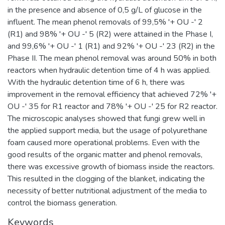
in the presence and absence of 0,5 g/L of glucose in the
influent. The mean phenol removals of 99,5% '+ OU -' 2
(R1) and 98% '+ OU -' 5 (R2) were attained in the Phase I,
and 99,6% '+ OU -' 1 (R1) and 92% '+ OU -' 23 (R2) in the
Phase II. The mean phenol removal was around 50% in both
reactors when hydraulic detention time of 4 h was applied.
With the hydraulic detention time of 6 h, there was
improvement in the removal efficiency that achieved 72% '+
OU -' 35 for R1 reactor and 78% '+ OU -' 25 for R2 reactor.
The microscopic analyses showed that fungi grew well in
the applied support media, but the usage of polyurethane
foam caused more operational problems. Even with the
good results of the organic matter and phenol removals,
there was excessive growth of biomass inside the reactors.
This resulted in the clogging of the blanket, indicating the
necessity of better nutritional adjustment of the media to
control the biomass generation.
Keywords