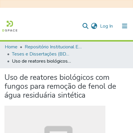
(current)
Log In
Home
Repositório Institucional EESC
Communities & Collections
Teses e Dissertações (BDTD USP)
Uso de reatores biológicos com fungos para remoção de fenol de água residuária sintética
All of DSpace
Statistics
Uso de reatores biológicos com
fungos para remoção de fenol de
água residuária sintética