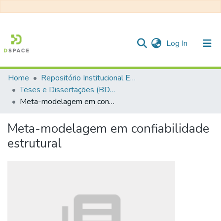
(current)
Log In
Home
Repositório Institucional EESC
Communities & Collections
Teses e Dissertações (BDTD USP)
Meta-modelagem em confiabilidade estrutural
All of DSpace
Statistics
Meta-modelagem em confiabilidade
estrutural