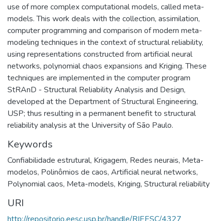
use of more complex computational models, called meta-
models. This work deals with the collection, assimilation,
computer programming and comparison of modern meta-
modeling techniques in the context of structural reliability,
using representations constructed from artificial neural
networks, polynomial chaos expansions and Kriging. These
techniques are implemented in the computer program
StRAnD - Structural Reliability Analysis and Design,
developed at the Department of Structural Engineering,
USP; thus resulting in a permanent benefit to structural
reliability analysis at the University of São Paulo.
Keywords
Confiabilidade estrutural
,
Krigagem
,
Redes neurais
,
Meta-
modelos
,
Polinômios de caos
,
Artificial neural networks
,
Polynomial caos
,
Meta-models
,
Kriging
,
Structural reliability
URI
http://repositorio.eesc.usp.br/handle/RIEESC/4327