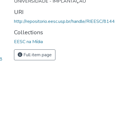
UNIVERSIDADE - IMPLANTAÇÃO
URI
http://repositorio.eesc.usp.br/handle/RIEESC/8144
Collections
EESC na Mídia
Full item page
8