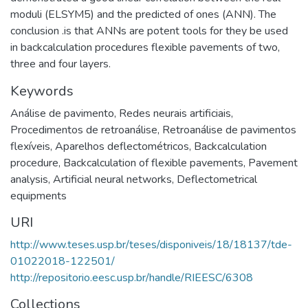
moduli (ELSYM5) and the predicted of ones (ANN). The
conclusion .is that ANNs are potent tools for they be used
in backcalculation procedures flexible pavements of two,
three and four layers.
Keywords
Análise de pavimento
,
Redes neurais artificiais
,
Procedimentos de retroanálise
,
Retroanálise de pavimentos
flexíveis
,
Aparelhos deflectométricos
,
Backcalculation
procedure
,
Backcalculation of flexible pavements
,
Pavement
analysis
,
Artificial neural networks
,
Deflectometrical
equipments
URI
http://www.teses.usp.br/teses/disponiveis/18/18137/tde-
01022018-122501/
http://repositorio.eesc.usp.br/handle/RIEESC/6308
Collections