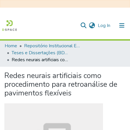
(current)
Log In
Home
Repositório Institucional EESC
Communities & Collections
Teses e Dissertações (BDTD USP)
Redes neurais artificiais como procedimento para retroanálise de pavimentos flexíveis
All of DSpace
Statistics
Redes neurais artificiais como
procedimento para retroanálise de
pavimentos flexíveis