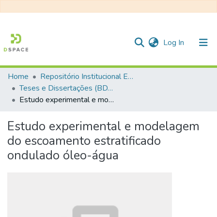
(current)
Log In
Home
Repositório Institucional EESC
Communities & Collections
Teses e Dissertações (BDTD USP)
Estudo experimental e modelagem do escoamento estratificado ondulado óleo-água
All of DSpace
Statistics
Estudo experimental e modelagem
do escoamento estratificado
ondulado óleo-água