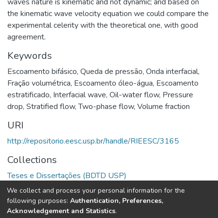
waves nature is kinematic and not dynamic; and based on
the kinematic wave velocity equation we could compare the
experimental celerity with the theoretical one, with good
agreement.
Keywords
Escoamento bifásico
,
Queda de pressão
,
Onda interfacial
,
Fração volumétrica
,
Escoamento óleo-água
,
Escoamento
estratificado
,
Interfacial wave
,
Oil-water flow
,
Pressure
drop
,
Stratified flow
,
Two-phase flow
,
Volume fraction
URI
http://repositorio.eesc.usp.br/handle/RIEESC/3165
Collections
Teses e Dissertações (BDTD USP)
We collect and process your personal information for the
Full item page
following purposes:
Authentication, Preferences,
Acknowledgement and Statistics
.