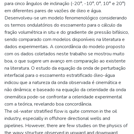
para cinco ângulos de inclinação (-20°, -10°, 0°, 10° e 20°)
em diferentes pares de vazões de óleo e água.
Desenvolveu-se um modelo fenomenológico considerando
os termos ondulatórios do escoamento para o cálculo da
fração volumétrica in situ e do gradiente de pressão bifásico,
sendo comparado com modelos disponíveis na literatura e
dados experimentais. A concordância do modelo proposto
com os dados coletados neste trabalho se mostrou muito
boa, o que sugere um avanço em comparação ao existente
na literatura. O estudo da equação da onda de perturbação
interfacial para o escoamento estratificado óleo-água
indicou que a natureza da onda observada é cinemática e
não dinâmica; e baseado na equação da celeridade da onda
cinemática pode-se confrontar a celeridade experimental
com a teórica, revelando boa concordância.
The oil-water stratified flow is quite common in the oil
industry, especially in offshore directional wells and
pipelines. However, there are few studies on the physics of
the wavy structure observed in upward and downward