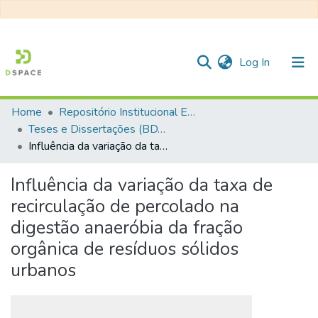
(current)
Log In
Home
Repositório Institucional EESC
Communities & Collections
Teses e Dissertações (BDTD USP)
Influência da variação da taxa de recirculação de percolado na digestão anaeróbia da fração orgânica de resíduos sólidos urbanos
All of DSpace
Statistics
Influência da variação da taxa de
recirculação de percolado na
digestão anaeróbia da fração
orgânica de resíduos sólidos
urbanos