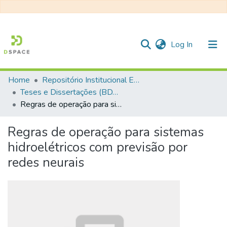
(current)
Log In
Home
Repositório Institucional EESC
Communities & Collections
Teses e Dissertações (BDTD USP)
Regras de operação para sistemas hidroelétricos com previsão por redes neurais
All of DSpace
Statistics
Regras de operação para sistemas
hidroelétricos com previsão por
redes neurais