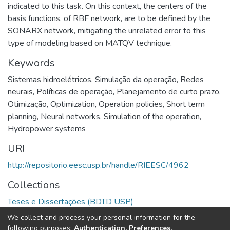
indicated to this task. On this context, the centers of the
basis functions, of RBF network, are to be defined by the
SONARX network, mitigating the unrelated error to this
type of modeling based on MATQV technique.
Keywords
Sistemas hidroelétricos
,
Simulação da operação
,
Redes
neurais
,
Políticas de operação
,
Planejamento de curto prazo
,
Otimização
,
Optimization
,
Operation policies
,
Short term
planning
,
Neural networks
,
Simulation of the operation
,
Hydropower systems
URI
http://repositorio.eesc.usp.br/handle/RIEESC/4962
Collections
Teses e Dissertações (BDTD USP)
We collect and process your personal information for the
Full item page
following purposes:
Authentication, Preferences,