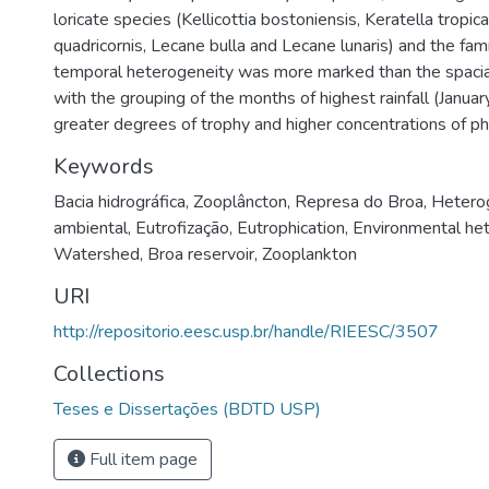
loricate species (Kellicottia bostoniensis, Keratella tropic
quadricornis, Lecane bulla and Lecane lunaris) and the fam
temporal heterogeneity was more marked than the spacia
with the grouping of the months of highest rainfall (Janua
greater degrees of trophy and higher concentrations of p
Keywords
Bacia hidrográfica
,
Zooplâncton
,
Represa do Broa
,
Hetero
ambiental
,
Eutrofização
,
Eutrophication
,
Environmental he
Watershed
,
Broa reservoir
,
Zooplankton
URI
http://repositorio.eesc.usp.br/handle/RIEESC/3507
Collections
Teses e Dissertações (BDTD USP)
Full item page