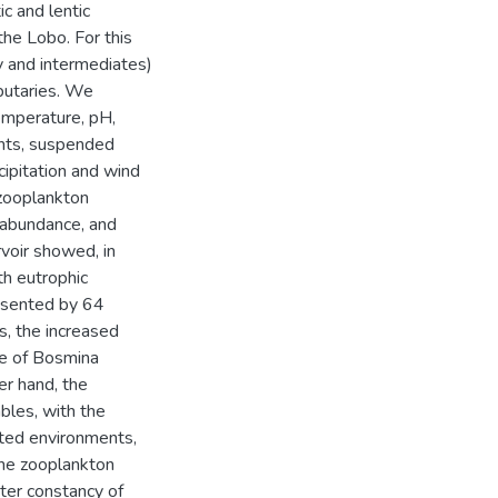
c and lentic
the Lobo. For this
y and intermediates)
ibutaries. We
emperature, pH,
ents, suspended
cipitation and wind
 zooplankton
 abundance, and
rvoir showed, in
th eutrophic
resented by 64
s, the increased
ce of Bosmina
er hand, the
bles, with the
uted environments,
 The zooplankton
ter constancy of