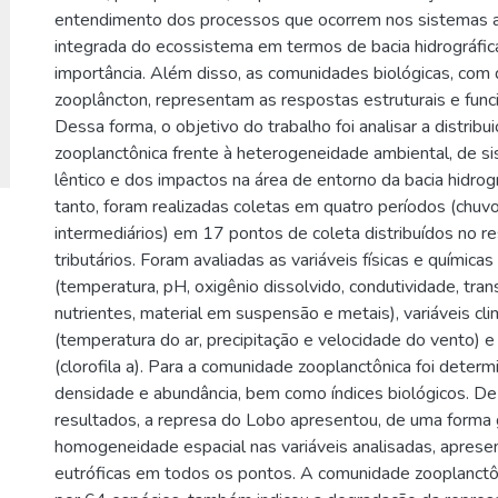
entendimento dos processos que ocorrem nos sistemas aq
integrada do ecossistema em termos de bacia hidrográfi
importância. Além disso, as comunidades biológicas, com
zooplâncton, representam as respostas estruturais e func
Dessa forma, o objetivo do trabalho foi analisar a distrib
zooplanctônica frente à heterogeneidade ambiental, de si
lêntico e dos impactos na área de entorno da bacia hidrog
tanto, foram realizadas coletas em quatro períodos (chuv
intermediários) em 17 pontos de coleta distribuídos no re
tributários. Foram avaliadas as variáveis físicas e química
(temperatura, pH, oxigênio dissolvido, condutividade, tran
nutrientes, material em suspensão e metais), variáveis cl
(temperatura do ar, precipitação e velocidade do vento) e 
(clorofila a). Para a comunidade zooplanctônica foi deter
densidade e abundância, bem como índices biológicos. D
resultados, a represa do Lobo apresentou, de uma forma 
homogeneidade espacial nas variáveis analisadas, apres
eutróficas em todos os pontos. A comunidade zooplanctô