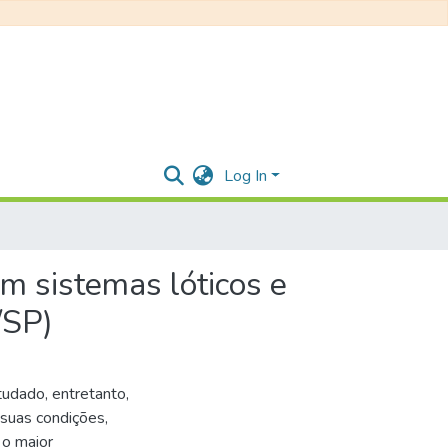
Log In
m sistemas lóticos e
/SP)
udado, entretanto,
 suas condições,
 o maior