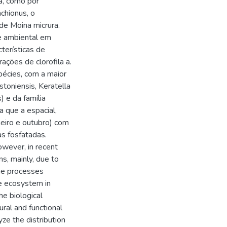
a, como por
chionus, o
e Moina micrura.
e ambiental em
terísticas de
ações de clorofila a.
pécies, com a maior
stoniensis, Keratella
) e da família
 que a espacial,
eiro e outubro) com
s fosfatadas.
owever, in recent
s, mainly, due to
the processes
he ecosystem in
he biological
ral and functional
ze the distribution