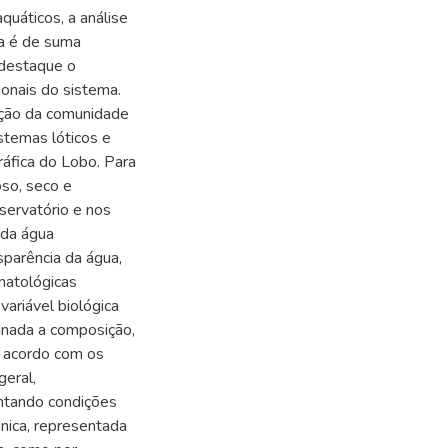
uáticos, a análise
ca é de suma
 destaque o
ionais do sistema.
uição da comunidade
stemas lóticos e
ráfica do Lobo. Para
oso, seco e
servatório e nos
s da água
sparência da água,
imatológicas
variável biológica
minada a composição,
e acordo com os
geral,
entando condições
nica, representada