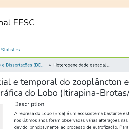
onal EESC
Statistics
Teses e Dissertações (BDTD USP)
Heterogeneidade espacial e temporal do zooplâncton em sistemas lóticos e lênticos da bacia hidrográfica do Lobo (Itirapina-Brotas/SP)
al e temporal do zooplâncton e
gráfica do Lobo (Itirapina-Brotas
Description
A represa do Lobo (Broa) é um ecossistema bastante est
nos últimos anos foram observadas várias alterações nas
devido, principalmente, ao processo de eutrofização. Para