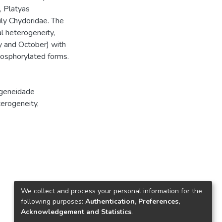
a, Platyas
ily Chydoridae. The
l heterogeneity,
ry and October) with
hosphorylated forms.
geneidade
terogeneity
,
We collect and process your personal information for the
following purposes:
Authentication, Preferences,
Acknowledgement and Statistics
.