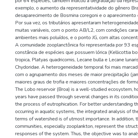
por 64 espécies, também indicou a degradação da repres
exemplo, o aumento da representatividade do gênero Bra
desaparecimento de Bosmina coregoni e o aparecimento d
Por sua vez, os tributários apresentaram heterogeneidad
muitas variáveis, com o ponto AB/L2, com condições carac
ambientes mais poluídos, e o ponto JG, com altas concentr
A comunidade zooplanctônica foi representada por 93 es
constância de espécies que possuem lórica (Kellicottia bo
tropica, Platyas quadricornis, Lecane bulla e Lecane lunaris
Chydoridae. A heterogeneidade temporal foi mais marcada
com o agrupamento dos meses de maior precipitação (jan
maiores graus de trofia e maiores concentrações de forma
The Lobo reservoir (Broa) is a well-studied ecosystem, h
years have passed through several changes in its condition
the process of eutrophication. For better understanding 
occurring in aquatic systems, the integrated analysis of t
terms of watershed is of utmost importance. In addition, t
communities, especially zooplankton, represent the structu
responses of the system. Thus, the objective was to analy