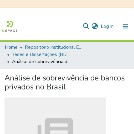
(current)
Log In
Home
Repositório Institucional EESC
Communities & Collections
Teses e Dissertações (BDTD USP)
Análise de sobrevivência de bancos privados no Brasil
All of DSpace
Statistics
Análise de sobrevivência de bancos
privados no Brasil