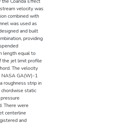
y the Coanda Effect
 stream velocity was
tion combined with
tunnel was used as
esigned and built
mbination, providing
suspended
 length equal to
he jet limit profile
chord. The velocity
of a NASA GA(W)-1
a roughness strip in
 chordwise static
e pressure
ed. There were
et centerline
egistered and