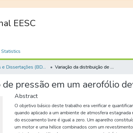
onal EESC
Statistics
Teses e Dissertações (BDTD USP)
Variação da distribuição de pressão em um aerofólio devido ao efeito coanda
o de pressão em um aerofólio de
Abstract
O objetivo básico deste trabalho era verificar e quantifica
quando aplicado a um ambiente de atmosfera estagnada n
do escoamento livre é igual a zero. Um aparelho constitu
um motor e uma hélice combinados com um revestimento