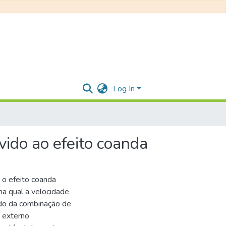
Log In
vido ao efeito coanda
r o efeito coanda
a qual a velocidade
ído da combinação de
 externo