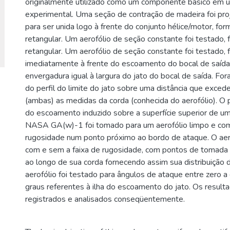
originalmente utilizado como um componente básico em u
experimental. Uma seção de contração de madeira foi pro
para ser unida logo à frente do conjunto hélice/motor, fo
retangular. Um aerofólio de seção constante foi testado,
retangular. Um aerofólio de seção constante foi testado, 
imediatamente à frente do escoamento do bocal de saída,
envergadura igual à largura do jato do bocal de saída. Fo
do perfil do limite do jato sobre uma distância que excede
(ambas) as medidas da corda (conhecida do aerofólio). O p
do escoamento induzido sobre a superfície superior de um
NASA GA(w)-1 foi tomado para um aerofólio limpo e co
rugosidade num ponto próximo ao bordo de ataque. O aero
com e sem a faixa de rugosidade, com pontos de tomada 
ao longo de sua corda fornecendo assim sua distribuição 
aerofólio foi testado para ângulos de ataque entre zero a
graus referentes à ilha do escoamento do jato. Os result
registrados e analisados conseqüentemente.