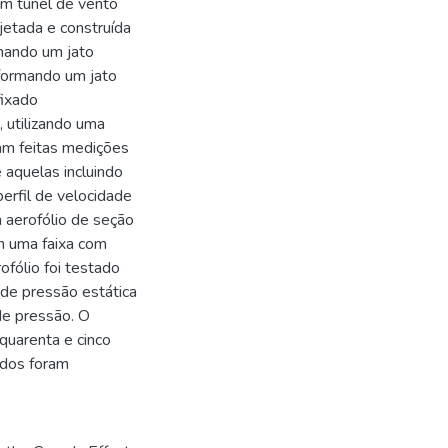
m túnel de vento
jetada e construída
rmando um jato
 formando um jato
fixado
 utilizando uma
ram feitas medições
 aquelas incluindo
erfil de velocidade
 aerofólio de seção
m uma faixa com
fólio foi testado
de pressão estática
de pressão. O
 quarenta e cinco
ados foram