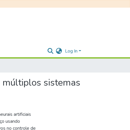
Log In
 múltiplos sistemas
rais artificiais
rço usando
vos no controle de