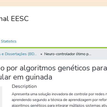
onal EESC
Statistics
Teses e Dissertações (BDTD USP)
Neuro-controlador ótimo por algoritmos genéticos para múltiplos sistemas ativos de dinâmica veicular em guinada
o por algoritmos genéticos para
cular em guinada
Description
Apresenta uma solução inovadora de controle por redes neu
aprendendo segundo a técnica de aprendizagem por refo
algoritmos genéticos para integrar múltiplos sistemas ati