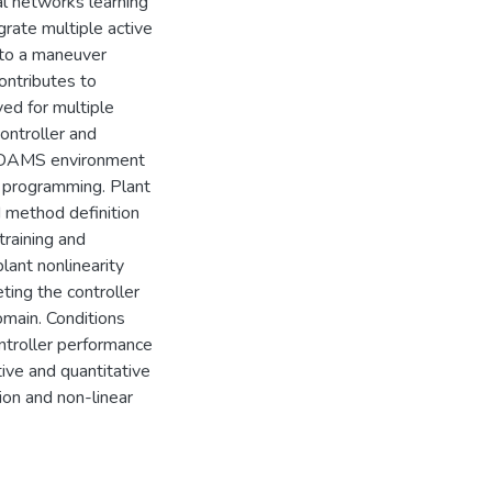
ral networks learning
grate multiple active
d to a maneuver
ontributes to
ed for multiple
ontroller and
n ADAMS environment
 programming. Plant
nd method definition
training and
lant nonlinearity
ting the controller
omain. Conditions
ntroller performance
ve and quantitative
tion and non-linear