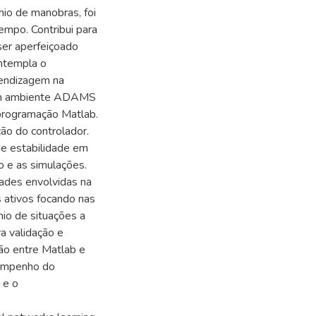
nio de manobras, foi
empo. Contribui para
ser aperfeiçoado
ontempla o
rendizagem na
 em ambiente ADAMS
programação Matlab.
ção do controlador.
de estabilidade em
o e as simulações.
dades envolvidas na
s ativos focando nas
io de situações a
a validação e
ão entre Matlab e
sempenho do
 e o