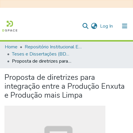
(current)
Log In
Home
Repositório Institucional EESC
Communities & Collections
Teses e Dissertações (BDTD USP)
Proposta de diretrizes para integração entre a Produção Enxuta e Produção mais Limpa
All of DSpace
Statistics
Proposta de diretrizes para
integração entre a Produção Enxuta
e Produção mais Limpa