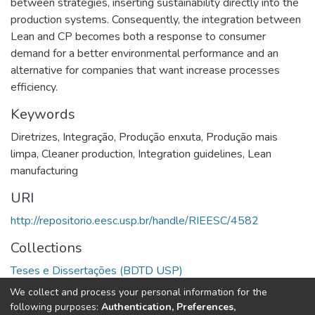
between strategies, inserting sustainability directly into the
production systems. Consequently, the integration between
Lean and CP becomes both a response to consumer
demand for a better environmental performance and an
alternative for companies that want increase processes
efficiency.
Keywords
Diretrizes
,
Integração
,
Produção enxuta
,
Produção mais
limpa
,
Cleaner production
,
Integration guidelines
,
Lean
manufacturing
URI
http://repositorio.eesc.usp.br/handle/RIEESC/4582
Collections
Teses e Dissertações (BDTD USP)
We collect and process your personal information for the
Full item page
following purposes:
Authentication, Preferences,