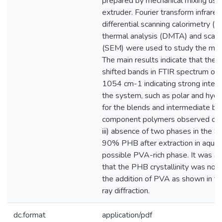
prepared by mechanical mixing usin
extruder. Fourier transform infrare
differential scanning calorimetry 
thermal analysis (DMTA) and scann
(SEM) were used to study the misci
The main results indicate that the b
shifted bands in FTIR spectrum of
1054 cm-1 indicating strong intermo
the system, such as polar and hydro
for the blends and intermediate b
component polymers observed on 
iii) absence of two phases in the 
90% PHB after extraction in aque
possible PVA-rich phase. It was al
that the PHB crystallinity was not s
the addition of PVA as shown in th
ray diffraction.
dc.format
application/pdf