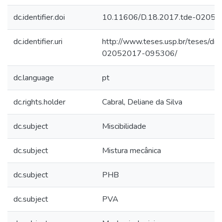
dc.identifier.doi
10.11606/D.18.2017.tde-0205
dc.identifier.uri
http://www.teses.usp.br/teses/di
02052017-095306/
dc.language
pt
dc.rights.holder
Cabral, Deliane da Silva
dc.subject
Miscibilidade
dc.subject
Mistura mecânica
dc.subject
PHB
dc.subject
PVA