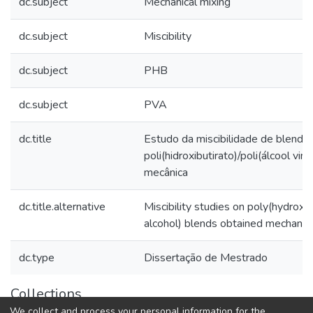
dc.subject
Mechanical mixing
dc.subject
Miscibility
dc.subject
PHB
dc.subject
PVA
dc.title
Estudo da miscibilidade de blenda
poli(hidroxibutirato)/poli(álcool viní
mecânica
dc.title.alternative
Miscibility studies on poly(hydroxy
alcohol) blends obtained mechanica
dc.type
Dissertação de Mestrado
Collections
We collect and process your personal information for the