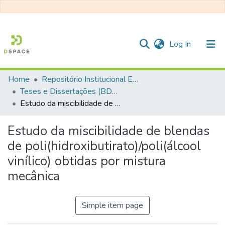
(current)
Log In
Home
Repositório Institucional EESC
Communities & Collections
Teses e Dissertações (BDTD USP)
Estudo da miscibilidade de blendas de poli(hidroxibutirato)/poli(álcool vinílico) obtidas por mistura mecânica
All of DSpace
Statistics
Estudo da miscibilidade de blendas
de poli(hidroxibutirato)/poli(álcool
vinílico) obtidas por mistura
mecânica
Simple item page