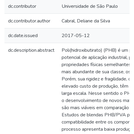
dc.contributor
Universidade de São Paulo
dc.contributor.author
Cabral, Deliane da Silva
dc.date.issued
2017-05-12
dc.description.abstract
Poli(hidroxibutirato) (PHB) é um p
potencial de aplicação industrial, 
propriedades físicas semelhantes a
mais abundante de sua classe, os po
Porém, sua rigidez e fragilidade, 
elevado custo de produção, têm lim
larga escala. Nesse sentido o PHB 
o desenvolvimento de novos mater
são mais viáveis em comparação a
Estudos de blendas PHB/PVA por 
compatibilidade entre os compone
processo apresenta baixa produção