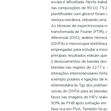
escala é dificultada. Neste traba
nas composições de 90:10, 75:25
plastificadas com glicerol foram o
mistura mecânica, utilizando uma e
As técnicas de espectroscopia no 
transformada de Fourier (FTIR), cal
diferencial (DSC), análise térmica
(DMTA) e microscopia eletrônica d
empregadas para estudar a miscibi
principais resultados indicam que a
i) deslocamentos de bandas dos e
blendas nas regiões de 1277 e 1
interações intermoleculares fortes
exemplo polares e ligações de hidro
intermediária às Tgs dos polímero
curvas do DMTA para as blendas, e 
fases nas imagens do MEV realiza
90% de PHB após extração em me
fase rica em PVA. Também foi poss