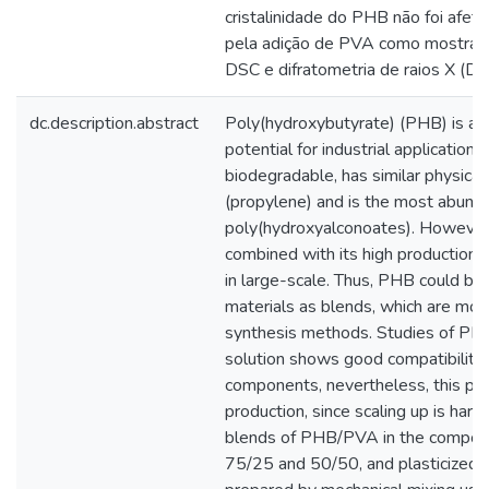
cristalinidade do PHB não foi afeta
pela adição de PVA como mostrado
DSC e difratometria de raios X (DR
dc.description.abstract
Poly(hydroxybutyrate) (PHB) is a 
potential for industrial applications,
biodegradable, has similar physical
(propylene) and is the most abundan
poly(hydroxyalconoates). However, it
combined with its high production c
in large-scale. Thus, PHB could b
materials as blends, which are mor
synthesis methods. Studies of PH
solution shows good compatibilit
components, nevertheless, this pr
production, since scaling up is hard 
blends of PHB/PVA in the composi
75/25 and 50/50, and plasticized 