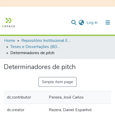
(current)
Log In
Home
Repositório Institucional EESC
Communities & Collections
Teses e Dissertações (BDTD USP)
Determinadores de pitch
All of DSpace
Statistics
Determinadores de pitch
Simple item page
dc.contributor
Pereira, José Carlos
dc.creator
Razera, Daniel Espanhol