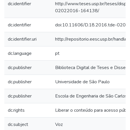
dc.identifier
http://www.teses.usp.br/teses/disp
02022016-164138/
dc.identifier
doi:10.11606/D.18.2016.tde-020
dc.identifier.uri
http://repositorio.eesc.usp.br/hand
dc.language
pt
dc.publisher
Biblioteca Digital de Teses e Disse
dc.publisher
Universidade de São Paulo
dc.publisher
Escola de Engenharia de São Carlos
dc.rights
Liberar o conteúdo para acesso públi
dc.subject
Voz