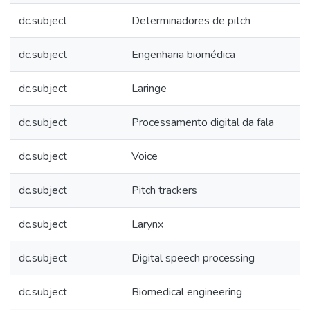
dc.subject
Determinadores de pitch
dc.subject
Engenharia biomédica
dc.subject
Laringe
dc.subject
Processamento digital da fala
dc.subject
Voice
dc.subject
Pitch trackers
dc.subject
Larynx
dc.subject
Digital speech processing
dc.subject
Biomedical engineering