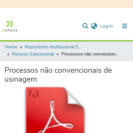
(current)
Log In
Home
Repositório Institucional EESC
Communities & Collections
Recurso Educacional
Processos não convencionais de usinagem
All of DSpace
Processos não convencionais de
Statistics
usinagem