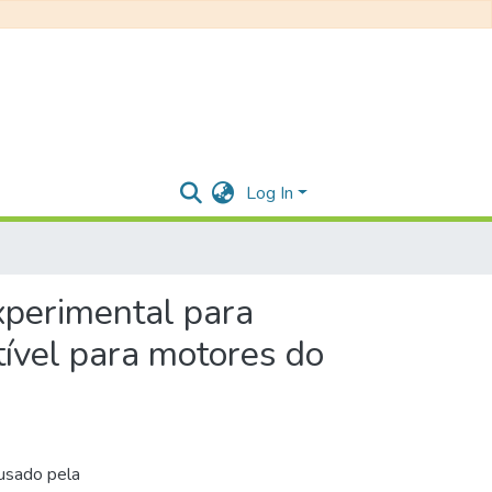
Log In
xperimental para
tível para motores do
usado pela