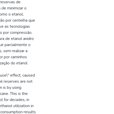
 reservas de
 de minimizar o
como o etanol,
ção por centelha que
ve as tecnologias
ão por compressão.
ra de etanol anidro
ir parcialmente o
, sem realizar a
or por caminhos
ização do etanol
use\" effect, caused
il reserves are not
m is by using
ane. This is the
ol for decades, in
thanol utilization in
d consumption results