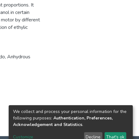
t proportions. It
nol in certain
e motor by different
tion of ethylic
ado
,
Anhydrous
We collect and process your personal information for the
following purposes:
Authentication, Preferences,
Acknowledgement and Statistics
.
Customize
Decline
That's ok