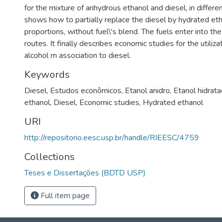
for the rnixture of anhydrous ethanol and diesel, in differen
shows how to partially replace the diesel by hydrated etha
proportions, without fuel\'s blend. The fuels enter into th
routes. It finally describes econornic studies for the utiliza
alcohol m association to diesel.
Keywords
Diesel
,
Estudos econômicos
,
Etanol anidro
,
Etanol hidrat
ethanol
,
Diesel
,
Economic studies
,
Hydrated ethanol
URI
http://repositorio.eesc.usp.br/handle/RIEESC/4759
Collections
Teses e Dissertações (BDTD USP)
Full item page