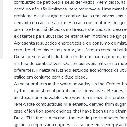
combustão de petróleo e seus derivados. Além disso, as
petróleo não são ilimitadas, nem renováveis. Uma maneira
problema é a utilização de combustíveis renováveis, tais 
derivado da cana de açúcar. É o caso dos motores de igni
usam o etanol há décadas no Brasil. Este trabalho descre
existentes para utilização de etanol em motores de igniç
Apresenta resultados energéticos e de consumo de mistu
com diesel em diversas proporções. Mostra como substitu
Diesel pelo etanol hidratado em determinadas proporções
mistura de combustíveis. Os combustíveis entram no mot
diferentes. Finaliza realizando estudos econômicos da util
etílico em conjunto com o óleo diesel.
A major problem in the world nowadays is the \"green-ho
by the combustion of petrol and its derivatives. Besides, o
lirnitless, nor renewable. One way to rninirnize this proble
renewable combustibles, like ethanol, derived from sugar c
case of ignition spark engines, that have been using ethan
Brazil. This thesis describes the existing technologies for e
ignition compression engines. It also presents energy an