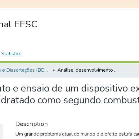
onal EESC
Statistics
Teses e Dissertações (BDTD USP)
Análise, desenvolvimento e ensaio de um dispositivo experimental para fornecer álcool etílico hidratado como segundo combustível para motores do ciclo diesel
to e ensaio de um dispositivo e
o hidratado como segundo combus
Description
Um grande problema atual do mundo é o efeito estufa ca