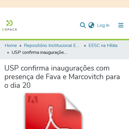
(current)
Log In
Home
Repositório Institucional EESC
EESC na Mídia
Communities & Collections
USP confirma inaugurações com presença de Fava e Marcovitch para o dia 20
All of DSpace
USP confirma inaugurações com
Statistics
presença de Fava e Marcovitch para
o dia 20