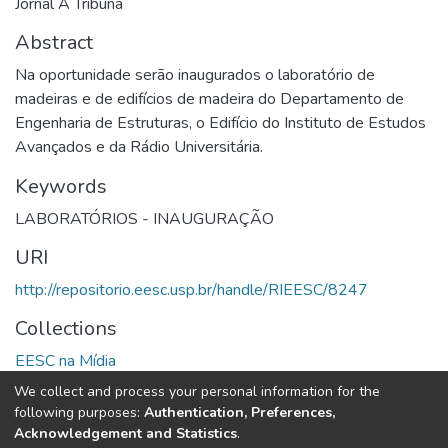
Jornal A Tribuna
Abstract
Na oportunidade serão inaugurados o laboratório de
madeiras e de edifícios de madeira do Departamento de
Engenharia de Estruturas, o Edifício do Instituto de Estudos
Avançados e da Rádio Universitária.
Keywords
LABORATÓRIOS - INAUGURAÇÃO
URI
http://repositorio.eesc.usp.br/handle/RIEESC/8247
Collections
EESC na Mídia
We collect and process your personal information for the
Full item page
following purposes:
Authentication, Preferences,
Acknowledgement and Statistics
.