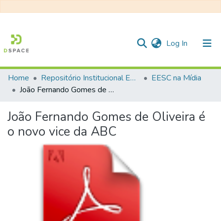
(current)
Log In
Home
Repositório Institucional EESC
EESC na Mídia
Communities & Collections
João Fernando Gomes de Oliveira é o novo vice da ABC
All of DSpace
João Fernando Gomes de Oliveira é
Statistics
o novo vice da ABC