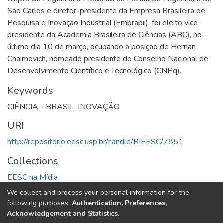
São Carlos e diretor-presidente da Empresa Brasileira de
Pesquisa e Inovação Industrial (Embrapii), foi eleito vice-
presidente da Academia Brasileira de Ciências (ABC), no
último dia 10 de março, ocupando a posição de Hernan
Chaimovich, nomeado presidente do Conselho Nacional de
Desenvolvimento Científico e Tecnológico (CNPq).
Keywords
CIÊNCIA - BRASIL
,
INOVAÇÃO
URI
http://repositorio.eesc.usp.br/handle/RIEESC/7851
Collections
EESC na Mídia
We collect and process your personal information for the
Full item page
following purposes:
Authentication, Preferences,
Acknowledgement and Statistics
.