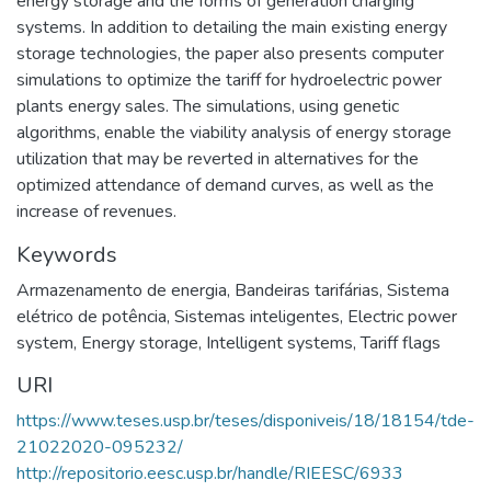
energy storage and the forms of generation charging
systems. In addition to detailing the main existing energy
storage technologies, the paper also presents computer
simulations to optimize the tariff for hydroelectric power
plants energy sales. The simulations, using genetic
algorithms, enable the viability analysis of energy storage
utilization that may be reverted in alternatives for the
optimized attendance of demand curves, as well as the
increase of revenues.
Keywords
Armazenamento de energia
,
Bandeiras tarifárias
,
Sistema
elétrico de potência
,
Sistemas inteligentes
,
Electric power
system
,
Energy storage
,
Intelligent systems
,
Tariff flags
URI
https://www.teses.usp.br/teses/disponiveis/18/18154/tde-
21022020-095232/
http://repositorio.eesc.usp.br/handle/RIEESC/6933