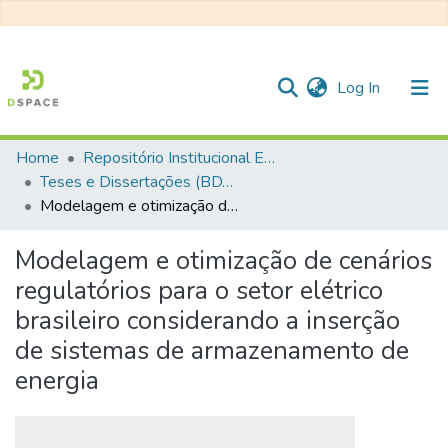
(current)
Log In
Home
Repositório Institucional EESC
Communities & Collections
Teses e Dissertações (BDTD USP)
Modelagem e otimização de cenários regulatórios para o setor elétrico brasileiro considerando a inserção de sistemas de armazenamento de energia
All of DSpace
Statistics
Modelagem e otimização de cenários
regulatórios para o setor elétrico
brasileiro considerando a inserção
de sistemas de armazenamento de
energia