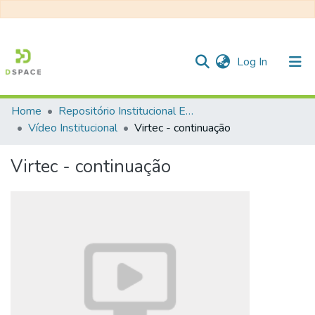
(current)
Log In
Home
Repositório Institucional EESC
Communities & Collections
Vídeo Institucional
Virtec - continuação
All of DSpace
Virtec - continuação
Statistics