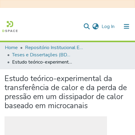
(current)
Log In
Home
Repositório Institucional EESC
Communities & Collections
Teses e Dissertações (BDTD USP)
Estudo teórico-experimental da transferência de calor e da perda de pressão em um dissipador de calor baseado em microcanais
All of DSpace
Statistics
Estudo teórico-experimental da
transferência de calor e da perda de
pressão em um dissipador de calor
baseado em microcanais