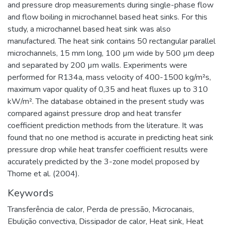
and pressure drop measurements during single-phase flow
and flow boiling in microchannel based heat sinks. For this
study, a microchannel based heat sink was also
manufactured. The heat sink contains 50 rectangular parallel
microchannels, 15 mm long, 100 µm wide by 500 µm deep
and separated by 200 µm walls. Experiments were
performed for R134a, mass velocity of 400-1500 kg/m²s,
maximum vapor quality of 0,35 and heat fluxes up to 310
kW/m². The database obtained in the present study was
compared against pressure drop and heat transfer
coefficient prediction methods from the literature. It was
found that no one method is accurate in predicting heat sink
pressure drop while heat transfer coefficient results were
accurately predicted by the 3-zone model proposed by
Thome et al. (2004).
Keywords
Transferência de calor
,
Perda de pressão
,
Microcanais
,
Ebulição convectiva
,
Dissipador de calor
,
Heat sink
,
Heat