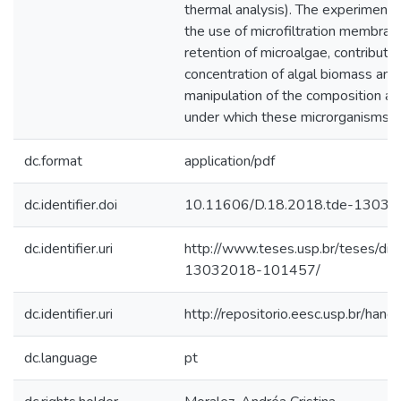
thermal analysis). The experimental
the use of microfiltration membran
retention of microalgae, contributin
concentration of algal biomass and
manipulation of the composition ac
under which these microrganisms a
dc.format
application/pdf
dc.identifier.doi
10.11606/D.18.2018.tde-1303
dc.identifier.uri
http://www.teses.usp.br/teses/di
13032018-101457/
dc.identifier.uri
http://repositorio.eesc.usp.br/ha
dc.language
pt