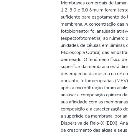
Membranas comerciais de tamanho
1,2, 3,0 e 5,0 &mu;m foram testa
suficiente para esgotamento do li
membrana. A concentração das mic
fotobiorreator foi analisada atravé
(espectofotometria) ao número de
unidades de células em lâminas do
Microscopia Óptica) das amostras 
permeado. O fenômeno físico de po
superfície da membrana está diret
desempenho da mesma na retenção
portanto, fotomicrografias (MEV)
após a microfiltração foram analis
analisar a composição química das
sua afinidade com as membranas, f
composição e a caracterização do
a superfície da membrana, por anál
Dispersiva de Raio-X (EDX). Análi
de crescimento das algas e seus 