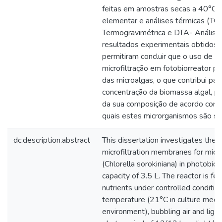
feitas em amostras secas a 40°C, 
elementar e análises térmicas (TG
Termogravimétrica e DTA- Análise T
resultados experimentais obtidos 
permitiram concluir que o uso de 
microfiltração em fotobiorreator p
das microalgas, o que contribui pa
concentração da biomassa algal, p
da sua composição de acordo com 
quais estes microrganismos são s
dc.description.abstract
This dissertation investigates the
microfiltration membranes for micr
(Chlorella sorokiniana) in photobio
capacity of 3.5 L. The reactor is fe
nutrients under controlled conditio
temperature (21°C in culture medi
environment), bubbling air and light