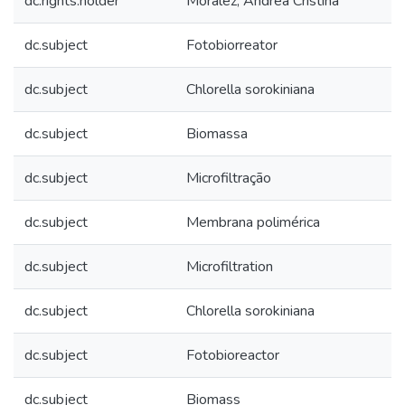
dc.rights.holder
Moralez, Andréa Cristina
dc.subject
Fotobiorreator
dc.subject
Chlorella sorokiniana
dc.subject
Biomassa
dc.subject
Microfiltração
dc.subject
Membrana polimérica
dc.subject
Microfiltration
dc.subject
Chlorella sorokiniana
dc.subject
Fotobioreactor
dc.subject
Biomass