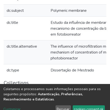
dc.subject
Polymeric membrane
dc.title
Estudo da influência de membranas
mecanismo de concentração da bi
em fotobiorreator
dc.title.alternative
The influence of microfiltration m
mechanism of concentration of mic
photobioreactor
dc.type
Dissertação de Mestrado
Collections
Coletamos e processamos suas informações pessoais para os
Teses e Dissertações (BDTD USP)
seguintes propósitos:
Autenticação, Preferências,
Reconhecimento e Estatísticas
.
DSpace software
copyright © 2002-2026
LYRASIS
Customizar
Recusar
cookies.consent.ok