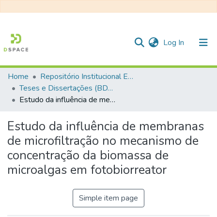
(current)
Log In
Home
Repositório Institucional EESC
Communities & Collections
Teses e Dissertações (BDTD USP)
Estudo da influência de membranas de microfiltração no mecanismo de concentração da biomassa de microalgas em fotobiorreator
All of DSpace
Statistics
Estudo da influência de membranas
de microfiltração no mecanismo de
concentração da biomassa de
microalgas em fotobiorreator
Simple item page