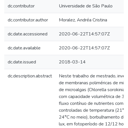
dc.contributor
Universidade de São Paulo
dc.contributor.author
Moralez, Andréa Cristina
dc.date.accessioned
2020-06-22T14:57:07Z
dc.date.available
2020-06-22T14:57:07Z
dc.date.issued
2018-03-14
dc.description.abstract
Neste trabalho de mestrado, inve
de membranas poliméricas de micro
de microalgas (Chlorella sorokinia
com capacidade volumétrica de 3,5
fluxo contínuo de nutrientes com 
controladas de temperatura (21°C 
24°C no meio), borbulhamento de 
lux, em fotoperíodo de 12/12 horas