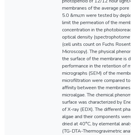
photoperiod of 12/12 hour light/da
membranes of the average pore size
5.0 &mu;m were tested by depletion
limit the permeation of the membr
concentration in the photobioreact
optical density (spectrophotometry
(cell units count on Fuchs Rosenth
Microscopy). The physical phenome
the surface of the membrane is dire
performance in the retention of mi
micrographs (SEM) of the membran
microfiltration were compared to id
affinity between the membranesco
microalgae. The chemical phenom
surface was characterized by Ener
of X-ray (EDX). The different phas
algae and their components were 
dried at 40°C, by elemental analys
(TG-DTA-Thermogravimetric analysi