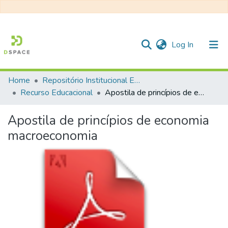
(current)
Log In
Home
Repositório Institucional EESC
Communities & Collections
Recurso Educacional
Apostila de princípios de economia macroeconomia
All of DSpace
Apostila de princípios de economia
Statistics
macroeconomia