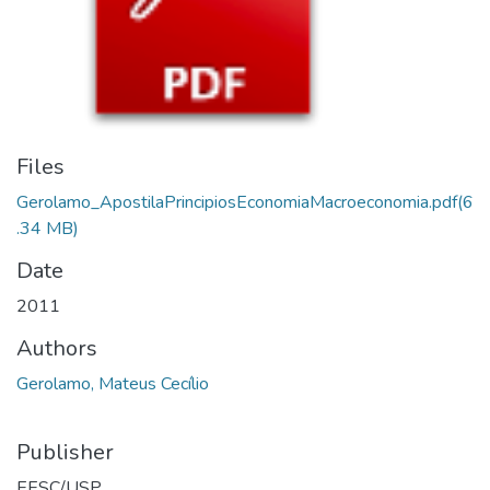
Files
Gerolamo_ApostilaPrincipiosEconomiaMacroeconomia.pdf
(6
.34 MB)
Date
2011
Authors
Gerolamo, Mateus Cecílio
Publisher
EESC/USP