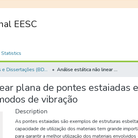
onal EESC
Statistics
Teses e Dissertações (BDTD USP)
Análise estática não linear plana de pontes estaiadas e determinação das frequências naturais e modos de vibração
inear plana de pontes estaiadas
 modos de vibração
Description
As pontes estaiadas são exemplos de estruturas esbeltas
capacidade de utilização dos materiais tem grande import
para garantir a melhor utilização dos materiais envolvidos 