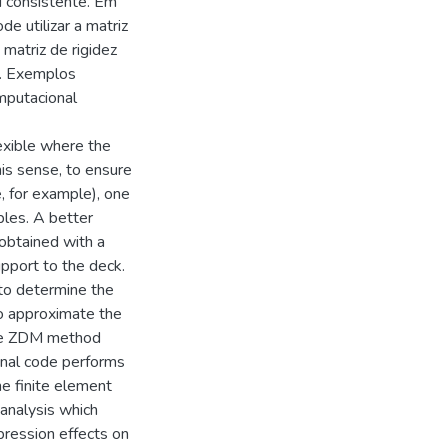
u consistente. Em
de utilizar a matriz
 matriz de rigidez
s. Exemplos
mputacional
exible where the
this sense, to ensure
, for example), one
bles. A better
 obtained with a
pport to the deck.
to determine the
 to approximate the
The ZDM method
onal code performs
he finite element
 analysis which
pression effects on