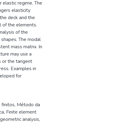
r elastic regime. The
gers elasticity
 the deck and the
t of the elements.
alysis of the
e shapes. The modal
stent mass matrix. In
ucture may use a
is or the tangent
stress. Examples in
veloped for
finitos
,
Método da
ca
,
Finite element
 geometric analysis
,