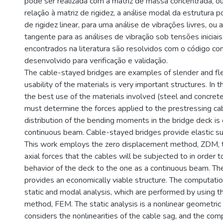
pode ser realizada com a matriz de massa concentrada, o
relação à matriz de rigidez, a análise modal da estrutura po
de rigidez linear, para uma análise de vibrações livres, ou a
tangente para as análises de vibração sob tensões iniciai
encontrados na literatura são resolvidos com o código co
desenvolvido para verificação e validação.
The cable-stayed bridges are examples of slender and fl
usability of the materials is very important structures. In 
the best use of the materials involved (steel and concrete
must determine the forces applied to the prestressing ca
distribution of the bending moments in the bridge deck is
continuous beam. Cable-stayed bridges provide elastic su
This work employs the zero displacement method, ZDM, 
axial forces that the cables will be subjected to in order
behavior of the deck to the one as a continuous beam. 
provides an economically viable structure. The computati
static and modal analysis, which are performed by using t
method, FEM. The static analysis is a nonlinear geometric
considers the nonlinearities of the cable sag, and the com