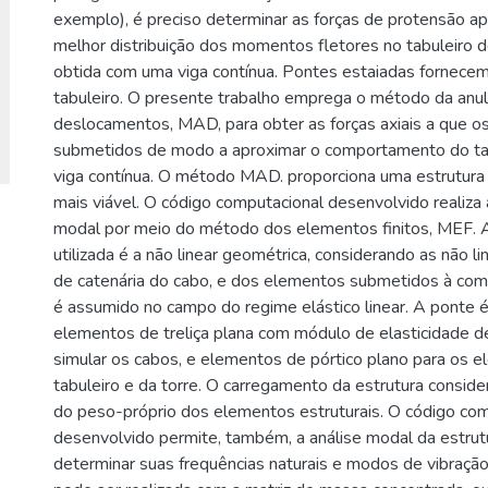
exemplo), é preciso determinar as forças de protensão ap
melhor distribuição dos momentos fletores no tabuleiro 
obtida com uma viga contínua. Pontes estaiadas fornecem
tabuleiro. O presente trabalho emprega o método da anu
deslocamentos, MAD, para obter as forças axiais a que o
submetidos de modo a aproximar o comportamento do ta
viga contínua. O método MAD. proporciona uma estrutur
mais viável. O código computacional desenvolvido realiza 
modal por meio do método dos elementos finitos, MEF. A 
utilizada é a não linear geométrica, considerando as não l
de catenária do cabo, e dos elementos submetidos à com
é assumido no campo do regime elástico linear. A ponte 
elementos de treliça plana com módulo de elasticidade de
simular os cabos, e elementos de pórtico plano para os 
tabuleiro e da torre. O carregamento da estrutura consid
do peso-próprio dos elementos estruturais. O código co
desenvolvido permite, também, a análise modal da estrut
determinar suas frequências naturais e modos de vibração