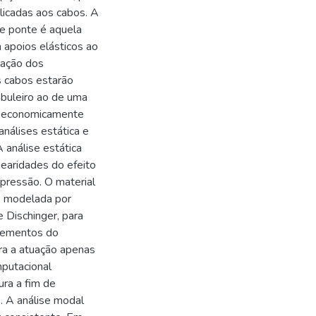
licadas aos cabos. A
de ponte é aquela
 apoios elásticos ao
lação dos
s cabos estarão
buleiro ao de uma
a economicamente
análises estática e
análise estática
inearidades do efeito
pressão. O material
é modelada por
 Dischinger, para
elementos do
era a atuação apenas
mputacional
ura a fim de
. A análise modal