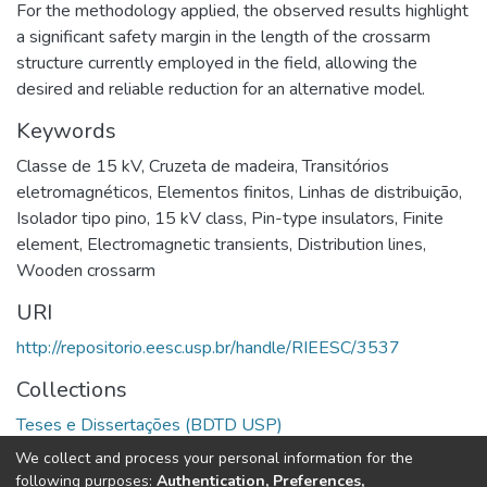
For the methodology applied, the observed results highlight
a significant safety margin in the length of the crossarm
structure currently employed in the field, allowing the
desired and reliable reduction for an alternative model.
Keywords
Classe de 15 kV
,
Cruzeta de madeira
,
Transitórios
eletromagnéticos
,
Elementos finitos
,
Linhas de distribuição
,
Isolador tipo pino
,
15 kV class
,
Pin-type insulators
,
Finite
element
,
Electromagnetic transients
,
Distribution lines
,
Wooden crossarm
URI
http://repositorio.eesc.usp.br/handle/RIEESC/3537
Collections
Teses e Dissertações (BDTD USP)
We collect and process your personal information for the
Full item page
following purposes:
Authentication, Preferences,