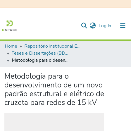
(current)
Log In
Home
Repositório Institucional EESC
Communities & Collections
Teses e Dissertações (BDTD USP)
Metodologia para o desenvolvimento de um novo padrão estrutural e elétrico de cruzeta para redes de 15 kV
All of DSpace
Statistics
Metodologia para o
desenvolvimento de um novo
padrão estrutural e elétrico de
cruzeta para redes de 15 kV