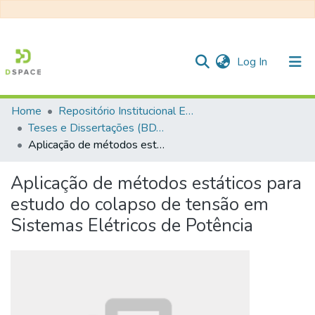
(current)
Log In
Home
Repositório Institucional EESC
Communities & Collections
Teses e Dissertações (BDTD USP)
Aplicação de métodos estáticos para estudo do colapso de tensão em Sistemas Elétricos de Potência
All of DSpace
Statistics
Aplicação de métodos estáticos para
estudo do colapso de tensão em
Sistemas Elétricos de Potência