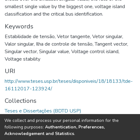
smallest single value by the biggest one, voltage island
classification and the critical bus identification.
Keywords
Estabilidade de tensão
,
Vetor tangente
,
Vetor singular
,
Valor singular
,
Ilha de controle de tensão
,
Tangent vector
,
Singular vector
,
Singular value
,
Voltage control island
,
Voltage stability
URI
http://www.teses.usp.br/teses/disponiveis/18/18133/tde-
16112017-123924/
Collections
Teses e Dissertações (BDTD USP)
We collect and process your personal information for the
Full item page
following purposes:
Authentication, Preferences,
Acknowledgement and Statistics
.