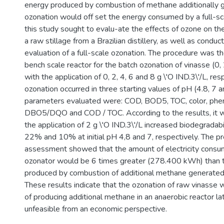
energy produced by combustion of methane additionally 
ozonation would off set the energy consumed by a full-sc
this study sought to evalu-ate the effects of ozone on the
a raw stillage from a Brazilian distillery, as well as condu
evaluation of a full-scale ozonation. The procedure was th
bench scale reactor for the batch ozonation of vinasse (0, 
with the application of 0, 2, 4, 6 and 8 g \'O IND.3\'/L, res
ozonation occurred in three starting values of pH (4.8, 7 a
parameters evaluated were: COD, BOD5, TOC, color, ph
DBO5/DQO and COD / TOC. According to the results, it 
the application of 2 g \'O IND.3\'/L increased biodegradabil
22% and 10% at initial pH 4,8 and 7, respectively. The p
assessment showed that the amount of electricity consum
ozonator would be 6 times greater (278.400 kWh) than t
produced by combustion of additional methane generate
These results indicate that the ozonation of raw vinasse w
of producing additional methane in an anaerobic reactor later
unfeasible from an economic perspective.