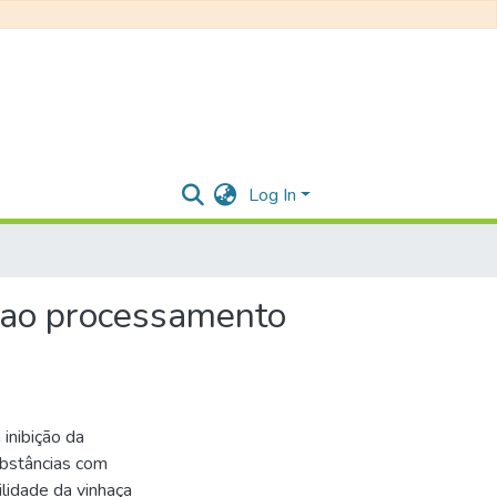
Log In
o ao processamento
 inibição da
ubstâncias com
lidade da vinhaça