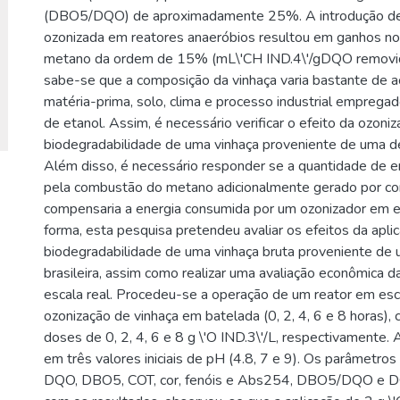
(DBO5/DQO) de aproximadamente 25%. A introdução de 
ozonizada em reatores anaeróbios resultou em ganhos n
metano da ordem de 15% (mL\'CH IND.4\'/gDQO removida
sabe-se que a composição da vinhaça varia bastante de 
matéria-prima, solo, clima e processo industrial emprega
de etanol. Assim, é necessário verificar o efeito da ozoni
biodegradabilidade de uma vinhaça proveniente de uma dest
Além disso, é necessário responder se a quantidade de e
pela combustão do metano adicionalmente gerado por co
compensaria a energia consumida por um ozonizador em es
forma, esta pesquisa pretendeu avaliar os efeitos da apli
biodegradabilidade de uma vinhaça bruta proveniente de u
brasileira, assim como realizar uma avaliação econômica 
escala real. Procedeu-se a operação de um reator em esc
ozonização de vinhaça em batelada (0, 2, 4, 6 e 8 horas),
doses de 0, 2, 4, 6 e 8 g \'O IND.3\'/L, respectivamente.
em três valores iniciais de pH (4.8, 7 e 9). Os parâmetros
DQO, DBO5, COT, cor, fenóis e Abs254, DBO5/DQO e 