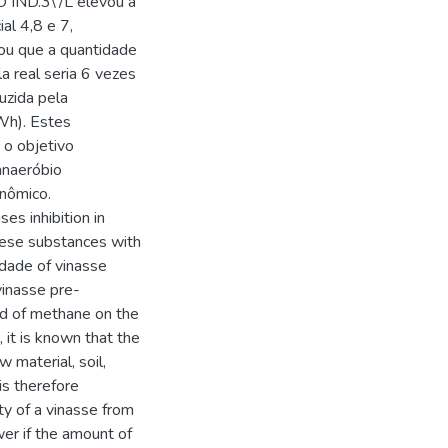
O IND.3\'/L elevou a
al 4,8 e 7,
ou que a quantidade
a real seria 6 vezes
uzida pela
Wh). Estes
 o objetivo
anaeróbio
onômico.
es inhibition in
these substances with
idade of vinasse
inasse pre-
eld of methane on the
t is known that the
 material, soil,
is therefore
ty of a vinasse from
swer if the amount of