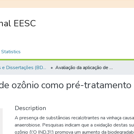
onal EESC
Statistics
Teses e Dissertações (BDTD USP)
Avaliação da aplicação de ozônio como pré-tratamento ao processamento anaeróbio de vinhaça
 de ozônio como pré-tratament
Description
A presença de substâncias recalcitrantes na vinhaça causa
anaerobiose. Pesquisas indicam que a oxidação destas s
ozônio (\'O IND.3\') promova um aumento da biodegradabi