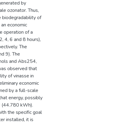
generated by
ale ozonator. Thus,
 biodegradability of
ct an economic
e operation of a
2, 4, 6 and 8 hours),
pectively. The
nd 9). The
enols and Abs254,
was observed that
ity of vinasse in
reliminary economic
ed by a full-scale
hat energy, possibly
d (44.780 kWh).
ith the specific goal
 installed, it is