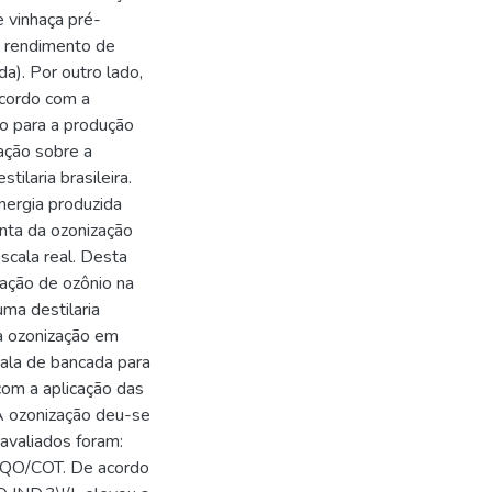
vinhaça pré-
o rendimento de
). Por outro lado,
acordo com a
do para a produção
zação sobre a
ilaria brasileira.
nergia produzida
nta da ozonização
cala real. Desta
cação de ozônio na
ma destilaria
da ozonização em
ala de bancada para
 com a aplicação das
 A ozonização deu-se
 avaliados foram:
DQO/COT. De acordo