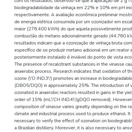
com os resultados, observou-se que a aplicação de 2 g \'
biodegradabilidade da vinhaça em 22% e 10% em pH inici
respectivamente. A avaliação econômica preliminar mostr
de energia elétrica consumida por um ozonizador em escal
maior (278.400 kWh) do que aquela possivelmente prod
combustão do metano adicionalmente gerado (44.780 k
resultados indicam que a ozonização de vinhaça bruta com
específico de se produzir metano adicional em um reator 
posteriormente instalado é inviável do ponto de vista ec
The presence of recalcitrant substances in the vinasse caus
anaerobic process. Research indicates that oxidation of 
ozone (\'O IND.3\') promotes an increase in biodegradabil
(DBO5/DQO) in approximately 25%. The introduction of v
ozonated in anaerobic reactors resulted in gains in the yi
order of 15% (mL\'CH IND.4\'/gDQO removed). However, i
composition of vinasse varies greatly depending on the raw
climate and industrial process used to produce ethanol. It 
necessary to verify the effect of ozonation on biodegrabili
a Brazilian distillery. Moreover, it is also necessary to an