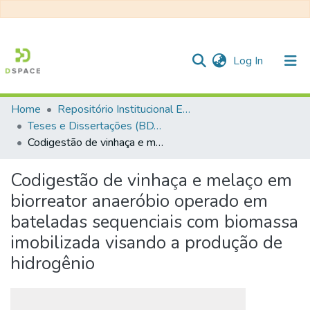
(current)
Log In
Home
Repositório Institucional EESC
Communities & Collections
Teses e Dissertações (BDTD USP)
Codigestão de vinhaça e melaço em biorreator anaeróbio operado em bateladas sequenciais com biomassa imobilizada visando a produção de hidrogênio
All of DSpace
Statistics
Codigestão de vinhaça e melaço em
biorreator anaeróbio operado em
bateladas sequenciais com biomassa
imobilizada visando a produção de
hidrogênio