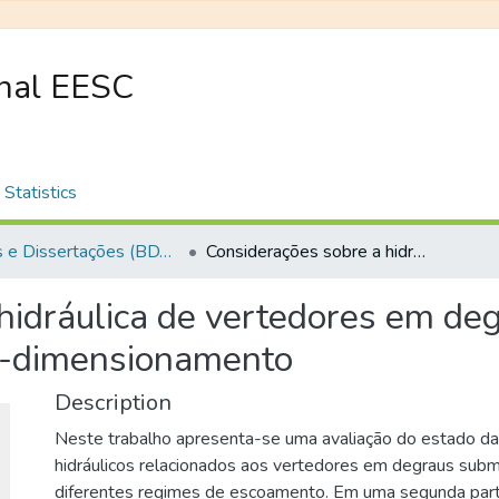
onal EESC
Statistics
Teses e Dissertações (BDTD USP)
Considerações sobre a hidráulica de vertedores em degraus: metodologias adimensionais para pré-dimensionamento
hidráulica de vertedores em de
é-dimensionamento
Description
Neste trabalho apresenta-se uma avaliação do estado da
hidráulicos relacionados aos vertedores em degraus sub
diferentes regimes de escoamento. Em uma segunda part