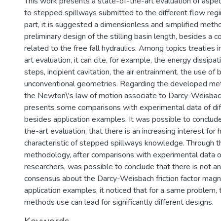
This work presents a state-of-the-art evaluation of aspec
to stepped spillways submitted to the different flow reg
part, it is suggested a dimensionless and simplified meth
preliminary design of the stilling basin length, besides a 
related to the free fall hydraulics. Among topics treaties 
art evaluation, it can cite, for example, the energy dissip
steps, incipient cavitation, the air entrainment, the use o
unconventional geometries. Regarding the developed met
the Newton\'s law of motion associate to Darcy-Weisbach
presents some comparisons with experimental data of dif
besides application examples. It was possible to conclude
the-art evaluation, that there is an increasing interest for 
characteristic of stepped spillways knowledge. Through 
methodology, after comparisons with experimental data of
researchers, was possible to conclude that there is not a
consensus about the Darcy-Weisbach friction factor magn
application examples, it noticed that for a same problem, 
methods use can lead for significantly different designs.