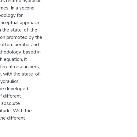
ts related hydraulic
imes. In a second
odology for
conceptual approach
in the state-of-the-
ation promoted by the
f bottom aerator and
hodology, based in
 equation, it
ferent researchers,
, with the state-of-
hydraulics
the developed
 different
n absolute
itude. With the
the different