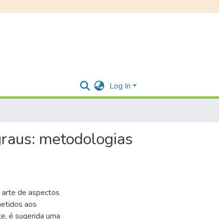
Log In
graus: metodologias
 arte de aspectos
metidos aos
e, é sugerida uma