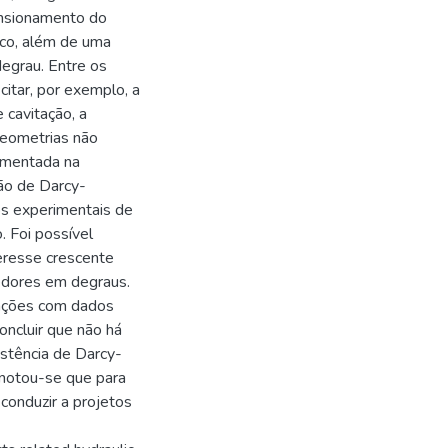
ensionamento do
ico, além de uma
egrau. Entre os
citar, por exemplo, a
 cavitação, a
geometrias não
amentada na
ão de Darcy-
s experimentais de
. Foi possível
teresse crescente
tedores em degraus.
rações com dados
oncluir que não há
stência de Darcy-
notou-se que para
onduzir a projetos