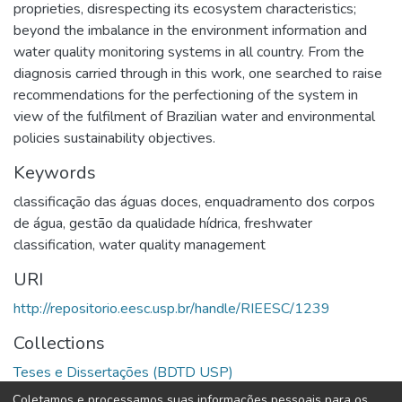
proprieties, disrespecting its ecosystem characteristics;
beyond the imbalance in the environment information and
water quality monitoring systems in all country. From the
diagnosis carried through in this work, one searched to raise
recommendations for the perfectioning of the system in
view of the fulfilment of Brazilian water and environmental
policies sustainability objectives.
Keywords
classificação das águas doces
,
enquadramento dos corpos
de água
,
gestão da qualidade hídrica
,
freshwater
classification
,
water quality management
URI
http://repositorio.eesc.usp.br/handle/RIEESC/1239
Collections
Teses e Dissertações (BDTD USP)
Coletamos e processamos suas informações pessoais para os