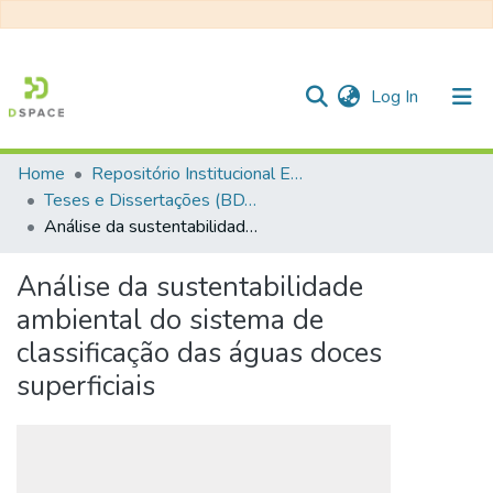
(current)
Log In
Home
Repositório Institucional EESC
Communities & Collections
Teses e Dissertações (BDTD USP)
Análise da sustentabilidade ambiental do sistema de classificação das águas doces superficiais
All of DSpace
Statistics
Análise da sustentabilidade
ambiental do sistema de
classificação das águas doces
superficiais