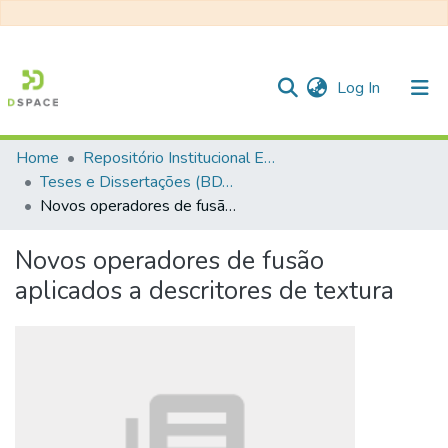
(current)
Log In
Home
Repositório Institucional EESC
Communities & Collections
Teses e Dissertações (BDTD USP)
Novos operadores de fusão aplicados a descritores de textura
All of DSpace
Statistics
Novos operadores de fusão
aplicados a descritores de textura