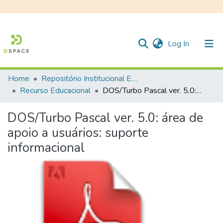
(current)
Log In
Home
Repositório Institucional EESC
Communities & Collections
Recurso Educacional
DOS/Turbo Pascal ver. 5.0: área de apoio a usuários: suporte informacional
All of DSpace
DOS/Turbo Pascal ver. 5.0: área de
Statistics
apoio a usuários: suporte
informacional