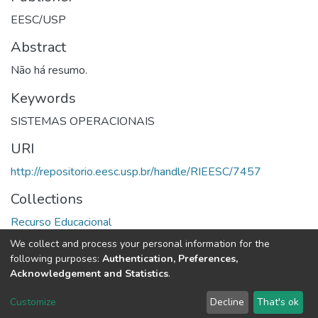
EESC/USP
Abstract
Não há resumo.
Keywords
SISTEMAS OPERACIONAIS
URI
http://repositorio.eesc.usp.br/handle/RIEESC/7457
Collections
Recurso Educacional
We collect and process your personal information for the
Full item page
following purposes:
Authentication, Preferences,
Acknowledgement and Statistics
.
DSpace software
copyright © 2002-2026
LYRASIS
Customize
Decline
That's ok
Cookie settings
Send Feedback