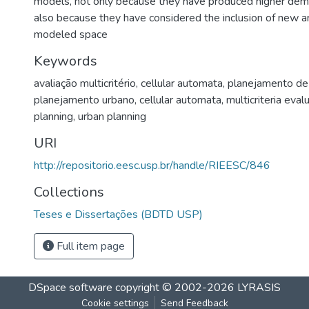
models, not only because they have produced higher dem
also because they have considered the inclusion of new ar
modeled space
Keywords
avaliação multicritério
,
cellular automata
,
planejamento de
planejamento urbano
,
cellular automata
,
multicriteria eval
planning
,
urban planning
URI
http://repositorio.eesc.usp.br/handle/RIEESC/846
Collections
Teses e Dissertações (BDTD USP)
Full item page
DSpace software
copyright © 2002-2026
LYRASIS
Cookie settings
Send Feedback