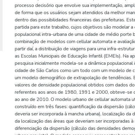
processo decisório que envolve sua implementação, ampl
de forma que os usuários sejam atendidos da melhor mane
dentro das possibilidades financeiras das prefeituras. Est
partida para este trabalho, cujos objetivos são modelar a
populacional intra-urbana de uma cidade de médio porte br
combinação de modelos com cellular automata e avaliação m
partir daí, a distribuição de viagens para uma infra-estrutu
as Escolas Municipais de Educação Infantil (EMEIs). Na ap
pesquisa inicialmente modela-se a dinâmica populacional 
cidade de São Carlos como um todo com um modelo de ce
um modelo demográfico de extrapolação de tendências.
valores de densidade populacional obtidos com dados d
referentes aos anos de 1980, 1991 e 2000, obteve-se o
ao ano de 2010. O modelo urbano de cellular automata uti
construído em três fases: quantificação da dispersão (cálc
deveria ser incorporada à mancha urbana), localização da d
da localização das áreas que deveriam ser incorporadas à
diferenciação da dispersão (cálculo das densidades demo