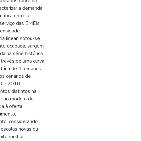
sultados tanto na
racterizar a demanda
ática entre a
o serviço das EMEIs
densidade
ia linear, notou-se
ente ocupada, surgem
a na série histórica.
través de uma curva
etária de 4 a 6 anos.
os cenários de
00 e 2010.
tos distintos na
or no modelo de
a à oferta
dimento,
nto, considerando
 escolas novas ou
uito melhor