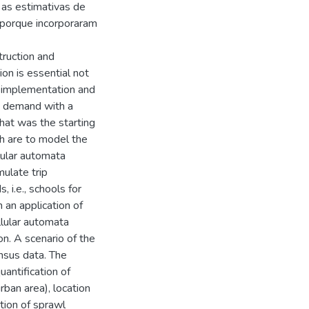
 as estimativas de
porque incorporaram
truction and
ion is essential not
r implementation and
he demand with a
That was the starting
ich are to model the
lular automata
mulate trip
, i.e., schools for
 an application of
llular automata
n. A scenario of the
sus data. The
antification of
rban area), location
ation of sprawl