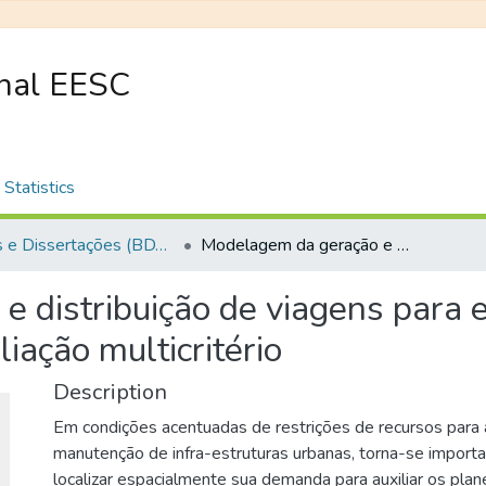
onal EESC
Statistics
Teses e Dissertações (BDTD USP)
Modelagem da geração e distribuição de viagens para escolas utilizando cellular automata e avaliação multicritério
 distribuição de viagens para e
iação multicritério
Description
Em condições acentuadas de restrições de recursos para 
manutenção de infra-estruturas urbanas, torna-se importan
localizar espacialmente sua demanda para auxiliar os pla