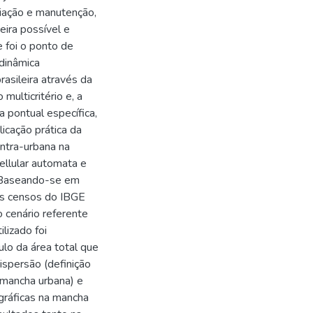
iação e manutenção,
ira possível e
e foi o ponto de
 dinâmica
asileira através da
ulticritério e, a
ra pontual específica,
licação prática da
intra-urbana na
llular automata e
 Baseando-se em
os censos do IBGE
 cenário referente
lizado foi
ulo da área total que
ispersão (definição
 mancha urbana) e
gráficas na mancha