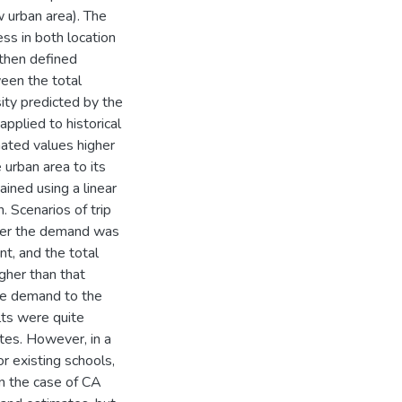
w urban area). The
ss in both location
 then defined
ween the total
ity predicted by the
pplied to historical
imated values higher
 urban area to its
ined using a linear
. Scenarios of trip
fter the demand was
t, and the total
gher than that
he demand to the
ults were quite
ates. However, in a
r existing schools,
in the case of CA