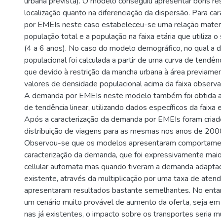
urbana prevista). O modelo conseguiu apresentar bons re
localização quanto na diferenciação da dispersão. Para ca
por EMEIs neste caso estabeleceu-se uma relação matem
população total e a população na faixa etária que utiliza 
(4 a 6 anos). No caso do modelo demográfico, no qual a 
populacional foi calculada a partir de uma curva de tendênc
que devido à restrição da mancha urbana à área previam
valores de densidade populacional acima da faixa observad
A demanda por EMEIs neste modelo também foi obtida a
de tendência linear, utilizando dados específicos da faixa 
Após a caracterização da demanda por EMEIs foram criad
distribuição de viagens para as mesmas nos anos de 20
Observou-se que os modelos apresentaram comportamen
caracterização da demanda, que foi expressivamente mai
cellular automata mas quando tiveram a demanda adaptad
existente, através da multiplicação por uma taxa de aten
apresentaram resultados bastante semelhantes. No enta
um cenário muito provável de aumento da oferta, seja em
nas já existentes, o impacto sobre os transportes seria m