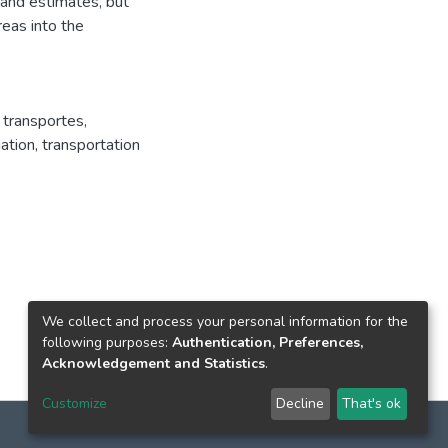
and estimates, but
eas into the
 transportes
,
uation
,
transportation
We collect and process your personal information for the
following purposes:
Authentication, Preferences,
Acknowledgement and Statistics
.
Customize
Decline
That's ok