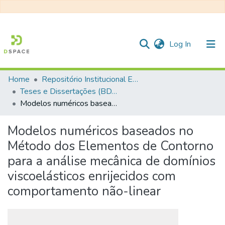
(current)
Log In
Home
Repositório Institucional EESC
Communities & Collections
Teses e Dissertações (BDTD USP)
Modelos numéricos baseados no Método dos Elementos de Contorno para a análise mecânica de domínios viscoelásticos enrijecidos com comportamento não-linear
All of DSpace
Statistics
Modelos numéricos baseados no
Método dos Elementos de Contorno
para a análise mecânica de domínios
viscoelásticos enrijecidos com
comportamento não-linear