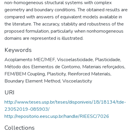
non-homogeneous structural systems with complex
geometry and boundary conditions. The obtained results are
compared with answers of equivalent models available in
the literature. The accuracy, stability and robustness of the
proposed formulation, particularly when nonhomogeneous
domains are represented is illustrated.
Keywords
Acoplamento MEC/MEF
,
Viscoelasticidade
,
Plasticidade
,
Método dos Elementos de Contorno
,
Materiais reforçados
,
FEM/BEM Coupling
,
Plasticity
,
Reinforced Materials
,
Boundary Element Method
,
Viscoelasticity
URI
http://www.teses.usp.br/teses/disponiveis/18/18134/tde-
23052019-085903/
http://repositorio.eesc.usp.br/handle/RIEESC/7026
Collections