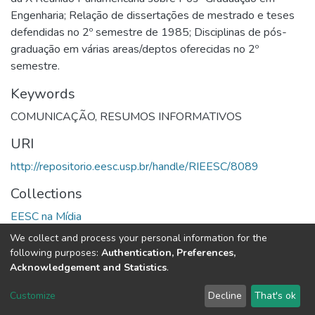
Engenharia; Relação de dissertações de mestrado e teses
defendidas no 2º semestre de 1985; Disciplinas de pós-
graduação em várias areas/deptos oferecidas no 2º
semestre.
Keywords
COMUNICAÇÃO
,
RESUMOS INFORMATIVOS
URI
http://repositorio.eesc.usp.br/handle/RIEESC/8089
Collections
EESC na Mídia
We collect and process your personal information for the
Full item page
following purposes:
Authentication, Preferences,
Acknowledgement and Statistics
.
DSpace software
copyright © 2002-2026
LYRASIS
Customize
Decline
That's ok
Cookie settings
Send Feedback