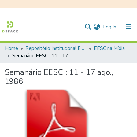
(current)
Log In
Home
Repositório Institucional EESC
EESC na Mídia
Communities & Collections
Semanário EESC : 11 - 17 ago., 1986
All of DSpace
Semanário EESC : 11 - 17 ago.,
Statistics
1986