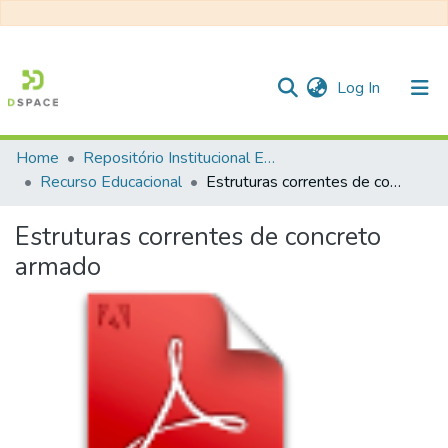
(current)
Log In
Home
Repositório Institucional EESC
Communities & Collections
Recurso Educacional
Estruturas correntes de concreto armado
All of DSpace
Estruturas correntes de concreto
Statistics
armado