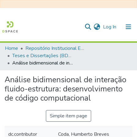
(current)
Log In
Home
Repositório Institucional EESC
Communities & Collections
Teses e Dissertações (BDTD USP)
Análise bidimensional de interação fluido-estrutura: desenvolvimento de código computacional
All of DSpace
Statistics
Análise bidimensional de interação
fluido-estrutura: desenvolvimento
de código computacional
Simple item page
dc.contributor
Coda, Humberto Breves