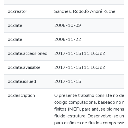
dc.creator
Sanches, Rodolfo André Kuche
dc.date
2006-10-09
dc.date
2006-11-22
dc.date.accessioned
2017-11-15T11:16:38Z
dc.date.available
2017-11-15T11:16:38Z
dc.date.issued
2017-11-15
dc.description
O presente trabalho consiste no de
código computacional baseado no m
finitos (MEF), para análise bidimensio
fluido-estrutura. Desenvolve-se um 
para dinâmica de fluidos compressívei