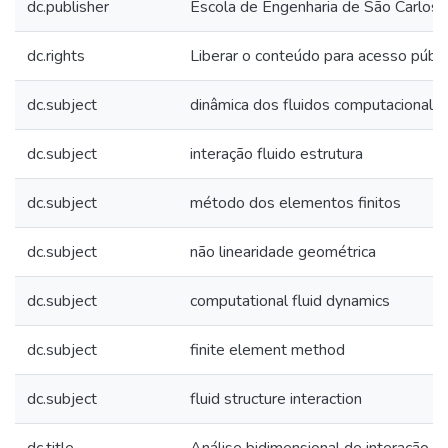
dc.publisher
Escola de Engenharia de São Carlos
dc.rights
Liberar o conteúdo para acesso públi
dc.subject
dinâmica dos fluidos computacional
dc.subject
interação fluido estrutura
dc.subject
método dos elementos finitos
dc.subject
não linearidade geométrica
dc.subject
computational fluid dynamics
dc.subject
finite element method
dc.subject
fluid structure interaction