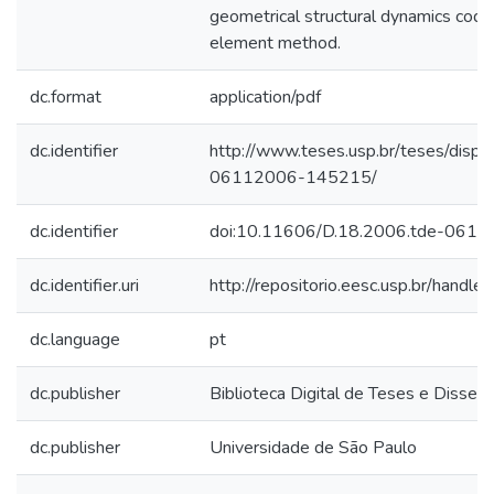
geometrical structural dynamics code
element method.
dc.format
application/pdf
dc.identifier
http://www.teses.usp.br/teses/disp
06112006-145215/
dc.identifier
doi:10.11606/D.18.2006.tde-061
dc.identifier.uri
http://repositorio.eesc.usp.br/hand
dc.language
pt
dc.publisher
Biblioteca Digital de Teses e Disse
dc.publisher
Universidade de São Paulo