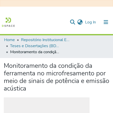
(current)
Log In
Home
Repositório Institucional EESC
Communities & Collections
Teses e Dissertações (BDTD USP)
Monitoramento da condição da ferramenta no microfresamento por meio de sinais de potência e emissão acústica
All of DSpace
Statistics
Monitoramento da condição da
ferramenta no microfresamento por
meio de sinais de potência e emissão
acústica