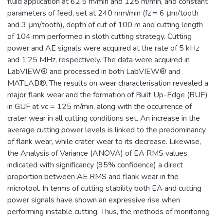
fluid application at 62.5 m/min and 125 m/min, and constant
parameters of feed, set at 240 mm/min (fz = 6 μm/tooth
and 3 μm/tooth), depth of cut of 100 m and cutting length
of 104 mm performed in sloth cutting strategy. Cutting
power and AE signals were acquired at the rate of 5 kHz
and 1.25 MHz, respectively. The data were acquired in
LabVIEW® and processed in both LabVIEW® and
MATLAB®. The results on wear characterisation revealed a
major flank wear and the formation of Built Up-Edge (BUE)
in GUF at vc = 125 m/min, along with the occurrence of
crater wear in all cutting conditions set. An increase in the
average cutting power levels is linked to the predominancy
of flank wear, while crater wear to its decrease. Likewise,
the Analysis of Variance (ANOVA) of EA RMS values
indicated with significancy (95% confidence) a direct
proportion between AE RMS and flank wear in the
microtool. In terms of cutting stability both EA and cutting
power signals have shown an expressive rise when
performing instable cutting. Thus, the methods of monitoring