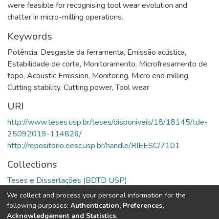
were feasible for recognising tool wear evolution and
chatter in micro-milling operations.
Keywords
Potência
,
Desgaste da ferramenta
,
Emissão acústica
,
Estabilidade de corte
,
Monitoramento
,
Microfresamento de
topo
,
Acoustic Emission
,
Monitoring
,
Micro end milling
,
Cutting stability
,
Cutting power
,
Tool wear
URI
http://www.teses.usp.br/teses/disponiveis/18/18145/tde-
25092019-114826/
http://repositorio.eesc.usp.br/handle/RIEESC/7101
Collections
Teses e Dissertações (BDTD USP)
We collect and process your personal information for the
Full item page
following purposes:
Authentication, Preferences,
Acknowledgement and Statistics
.