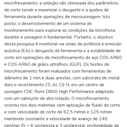
microfresamento, a seleção não otimizada dos parâmetros
de corte tende a maximizar o desgaste e a quebra da
ferramenta durante operações de microusinagem. Isto
posto, o desenvolvimento de um sistema de
monitoramento para explorar as condições da microfresa
durante a usinagem é fundamental. Portanto, o objetivo
desta pesquisa é monitorar via sinais de potência e emissão
acústica (EA) o desgaste da ferramenta e a estabilidade de
corte em operações de microfresamento do aço COS AR60
e COS AR60 de grãos ultrafinos (GUF). Os testes de
microfresamento foram realizados com ferramentas de
diâmetro de 1 mm e duas arestas, com substrato de metal
duro e revestimento (Ti, Al, Cr) N, em um centro de
usinagem CNC Romi D800 High Performance adaptado
com um cabeçote de alta rotação. O microfresamento
ocorreu nos dois materiais sem aplicação de fluido de corte
e com velocidade de corte de 62,5 m/min e 125 m/min,
mantendo constante a velocidade de avanço de 240
mm/min (fz = 6 μm/aresta e 3 μm/aresta), profundidade de