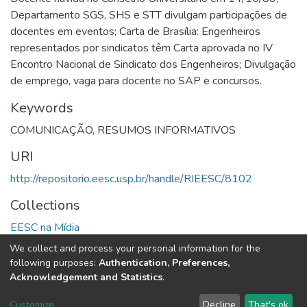
Departamento SGS, SHS e STT divulgam participações de
docentes em eventos; Carta de Brasília: Engenheiros
representados por sindicatos têm Carta aprovada no IV
Encontro Nacional de Sindicato dos Engenheiros; Divulgação
de emprego, vaga para docente no SAP e concursos.
Keywords
COMUNICAÇÃO
,
RESUMOS INFORMATIVOS
URI
http://repositorio.eesc.usp.br/handle/RIEESC/8102
Collections
EESC na Mídia
We collect and process your personal information for the
Full item page
following purposes:
Authentication, Preferences,
Acknowledgement and Statistics
.
DSpace software
copyright © 2002-2026
LYRASIS
Customize
Decline
That's ok