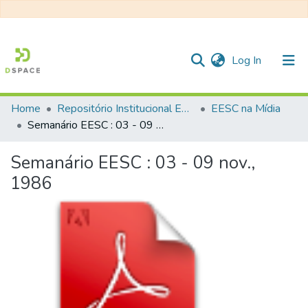
(current)
Log In
Home
Repositório Institucional EESC
EESC na Mídia
Communities & Collections
Semanário EESC : 03 - 09 nov., 1986
All of DSpace
Semanário EESC : 03 - 09 nov.,
Statistics
1986