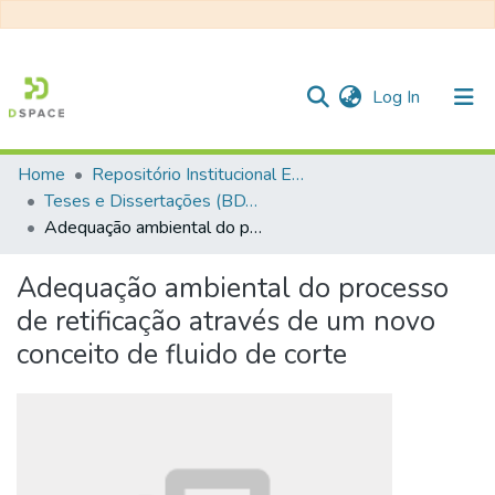
(current)
Log In
Home
Repositório Institucional EESC
Communities & Collections
Teses e Dissertações (BDTD USP)
Adequação ambiental do processo de retificação através de um novo conceito de fluido de corte
All of DSpace
Statistics
Adequação ambiental do processo
de retificação através de um novo
conceito de fluido de corte