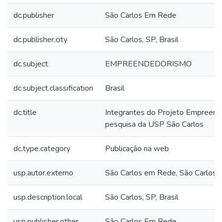
dc.publisher
São Carlos Em Rede
dc.publisher.city
São Carlos, SP, Brasil
dc.subject
EMPREENDEDORISMO
dc.subject.classification
Brasil
dc.title
Integrantes do Projeto Empreende
pesquisa da USP São Carlos
dc.type.category
Publicação na web
usp.autor.externo
São Carlos em Rede, São Carlos, S
usp.description.local
São Carlos, SP, Brasil
usp.publisher.other
São Carlos Em Rede