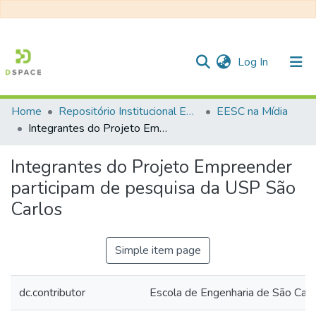
(current)
Log In
Home
Repositório Institucional EESC
EESC na Mídia
Communities & Collections
Integrantes do Projeto Empreender participam de pesquisa da USP São Carlos
All of DSpace
Integrantes do Projeto Empreender
Statistics
participam de pesquisa da USP São
Carlos
Simple item page
dc.contributor
Escola de Engenharia de São Ca