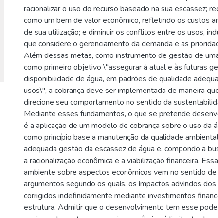
racionalizar o uso do recurso baseado na sua escassez; r
como um bem de valor econômico, refletindo os custos a
de sua utilização; e diminuir os conflitos entre os usos, i
que considere o gerenciamento da demanda e as priorida
Além dessas metas, como instrumento de gestão de uma p
como primeiro objetivo \"assegurar à atual e às futuras g
disponibilidade de água, em padrões de qualidade adequ
usos\", a cobrança deve ser implementada de maneira que
direcione seu comportamento no sentido da sustentabilid
Mediante esses fundamentos, o que se pretende desenvo
é a aplicação de um modelo de cobrança sobre o uso da 
como princípio base a manutenção da qualidade ambienta
adequada gestão da escassez de água e, compondo a bus
a racionalização econômica e a viabilização financeira. Es
ambiente sobre aspectos econômicos vem no sentido de d
argumentos segundo os quais, os impactos advindos dos
corrigidos indefinidamente mediante investimentos finance
estrutura. Admitir que o desenvolvimento tem esse pode