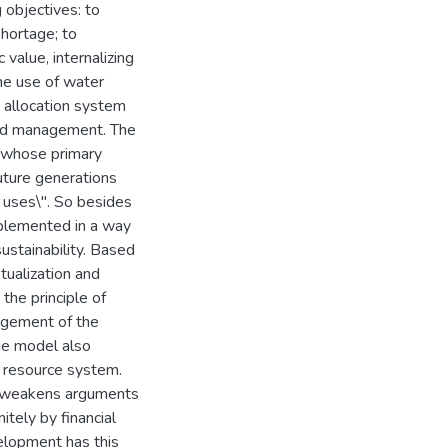
 objectives: to
shortage; to
value, internalizing
the use of water
n allocation system
and management. The
y whose primary
future generations
e uses\". So besides
mplemented in a way
ustainability. Based
tualization and
the principle of
agement of the
he model also
r resource system.
y weakens arguments
tely by financial
elopment has this