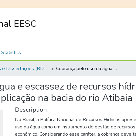
onal EESC
Statistics
Teses e Dissertações (BDTD USP)
Cobrança pelo uso da água e escassez de recursos hídricos: proposta de modelo de cobrança e aplicação na bacia do rio Atibaia
gua e escassez de recursos hídr
licação na bacia do rio Atibaia
Description
No Brasil, a Política Nacional de Recursos Hídricos apres
uso da água como um instrumento de gestão de recursos h
econômico. Considerando esse caráter, a cobrança deve t