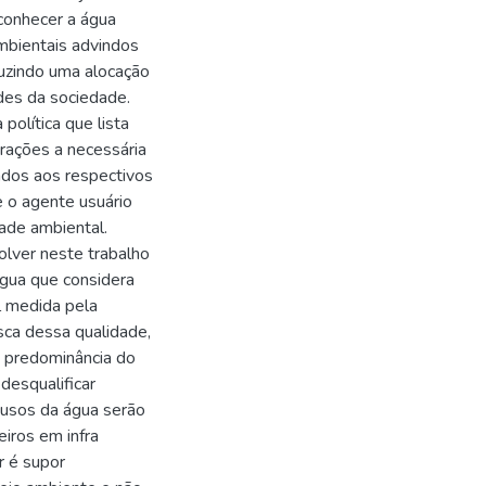
econhecer a água
mbientais advindos
nduzindo uma alocação
des da sociedade.
olítica que lista
erações a necessária
ados aos respectivos
 o agente usuário
ade ambiental.
lver neste trabalho
água que considera
l medida pela
ca dessa qualidade,
sa predominância do
esqualificar
 usos da água serão
iros em infra
r é supor