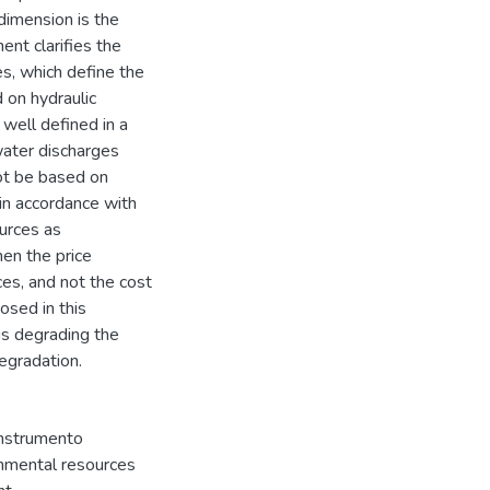
dimension is the
ent clarifies the
s, which define the
 on hydraulic
 well defined in a
water discharges
not be based on
 in accordance with
urces as
en the price
ces, and not the cost
osed in this
is degrading the
degradation.
nstrumento
onmental resources