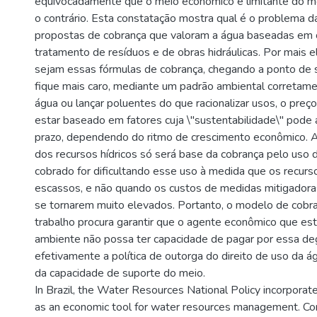
equivocadamente que o meio econômico é limitante do m
o contrário. Esta constatação mostra qual é o problema d
propostas de cobrança que valoram a água baseadas em 
tratamento de resíduos e de obras hidráulicas. Por mais 
sejam essas fórmulas de cobrança, chegando a ponto de 
fique mais caro, mediante um padrão ambiental corretamen
água ou lançar poluentes do que racionalizar usos, o pre
estar baseado em fatores cuja \"sustentabilidade\" pode 
prazo, dependendo do ritmo de crescimento econômico. A
dos recursos hídricos só será base da cobrança pelo uso d
cobrado for dificultando esse uso à medida que os recur
escassos, e não quando os custos de medidas mitigador
se tornarem muito elevados. Portanto, o modelo de cobr
trabalho procura garantir que o agente econômico que es
ambiente não possa ter capacidade de pagar por essa de
efetivamente a política de outorga do direito de uso da á
da capacidade de suporte do meio.
In Brazil, the Water Resources National Policy incorporate
as an economic tool for water resources management. Con