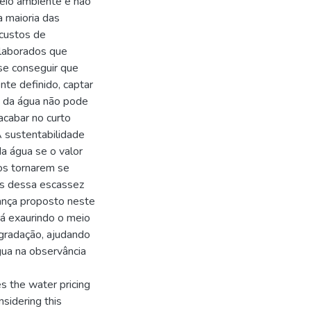
eio ambiente e não
a maioria das
custos de
elaborados que
se conseguir que
te definido, captar
ço da água não pode
acabar no curto
 sustentabilidade
a água se o valor
sos tornarem se
as dessa escassez
ança proposto neste
tá exaurindo o meio
gradação, ajudando
gua na observância
s the water pricing
sidering this