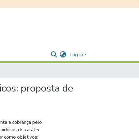
Log In
icos: proposta de
enta a cobrança pelo
ídricos de caráter
er como objetivos: