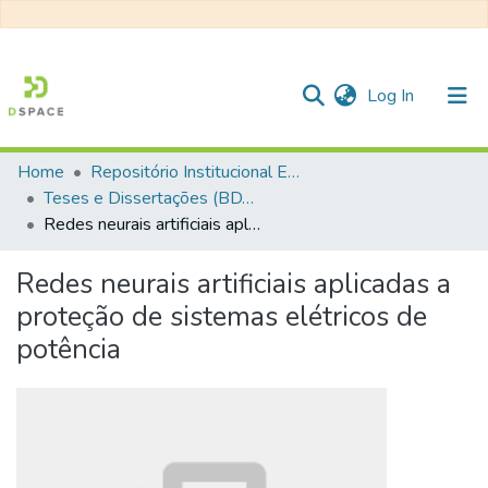
(current)
Log In
Home
Repositório Institucional EESC
Communities & Collections
Teses e Dissertações (BDTD USP)
Redes neurais artificiais aplicadas a proteção de sistemas elétricos de potência
All of DSpace
Statistics
Redes neurais artificiais aplicadas a
proteção de sistemas elétricos de
potência