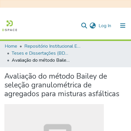
(current)
Log In
Home
Repositório Institucional EESC
Communities & Collections
Teses e Dissertações (BDTD USP)
Avaliação do método Bailey de seleção granulométrica de agregados para misturas asfálticas
All of DSpace
Statistics
Avaliação do método Bailey de
seleção granulométrica de
agregados para misturas asfálticas