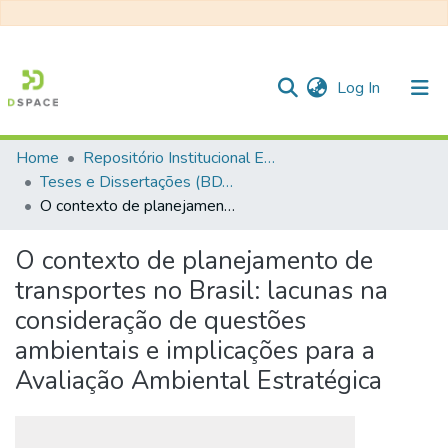
(current)
Log In
Home
Repositório Institucional EESC
Communities & Collections
Teses e Dissertações (BDTD USP)
O contexto de planejamento de transportes no Brasil: lacunas na consideração de questões ambientais e implicações para a Avaliação Ambiental Estratégica
All of DSpace
Statistics
O contexto de planejamento de
transportes no Brasil: lacunas na
consideração de questões
ambientais e implicações para a
Avaliação Ambiental Estratégica