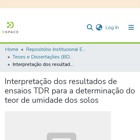
(current)
Log In
Home
Repositório Institucional EESC
Communities & Collections
Teses e Dissertações (BDTD USP)
Interpretação dos resultados de ensaios TDR para a determinação do teor de umidade dos solos
All of DSpace
Statistics
Interpretação dos resultados de
ensaios TDR para a determinação do
teor de umidade dos solos