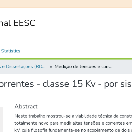
onal EESC
Statistics
Teses e Dissertações (BDTD USP)
Medição de tensões e correntes - classe 15 Kv - por sistemas eletro-ópticos e magneto-ópticos
rrentes - classe 15 Kv - por si
Abstract
Neste trabalho mostrou-se a viabilidade técnica da cons
totalmente novo para medir altas tensões e correntes em
kV, cuja filosofia fundamenta-se no acoplamento de dois