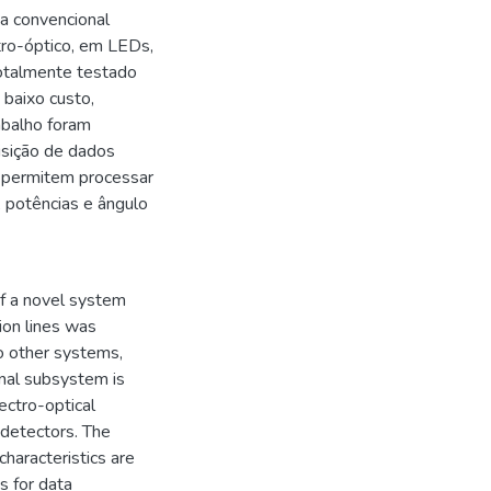
ma convencional
tro-óptico, em LEDs,
 totalmente testado
 baixo custo,
abalho foram
isição de dados
 permitem processar
, potências e ângulo
 of a novel system
ion lines was
o other systems,
onal subsystem is
ectro-optical
odetectors. The
haracteristics are
es for data