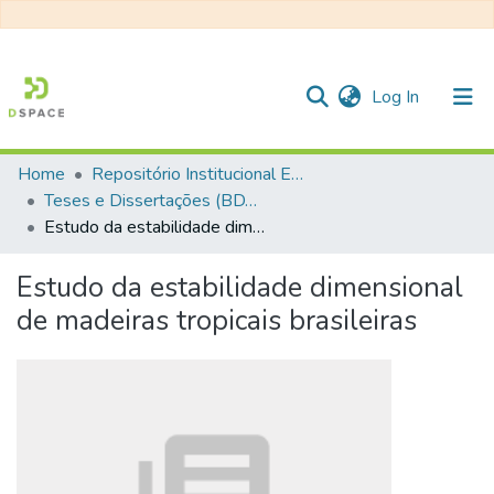
(current)
Log In
Home
Repositório Institucional EESC
Communities & Collections
Teses e Dissertações (BDTD USP)
Estudo da estabilidade dimensional de madeiras tropicais brasileiras
All of DSpace
Statistics
Estudo da estabilidade dimensional
de madeiras tropicais brasileiras