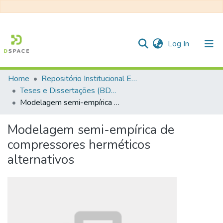
(current)
Log In
Home
Repositório Institucional EESC
Communities & Collections
Teses e Dissertações (BDTD USP)
Modelagem semi-empírica de compressores herméticos alternativos
All of DSpace
Statistics
Modelagem semi-empírica de
compressores herméticos
alternativos