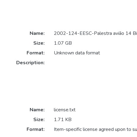
Name:
2002-124-EESC-Palestra avião 14 Bi
Size:
1.07 GB
Format:
Unknown data format
Description:
Name:
license.txt
Size:
1.71 KB
Format:
Item-specific license agreed upon to s