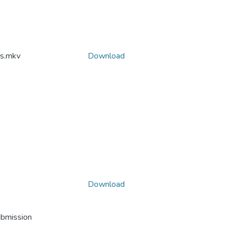
s.mkv
Download
Download
ubmission