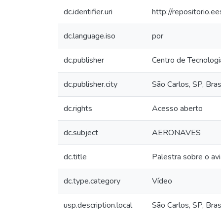
dc.identifier.uri
http://repositorio.
dc.language.iso
por
dc.publisher
Centro de Tecnolog
dc.publisher.city
São Carlos, SP, Bras
dc.rights
Acesso aberto
dc.subject
AERONAVES
dc.title
Palestra sobre o av
dc.type.category
Vídeo
usp.description.local
São Carlos, SP, Bras