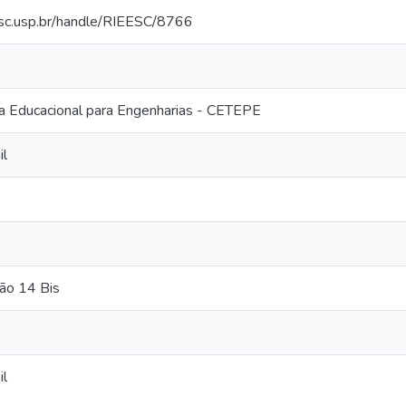
eesc.usp.br/handle/RIEESC/8766
ia Educacional para Engenharias - CETEPE
il
ião 14 Bis
il